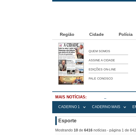
Região
Cidade
Polícia
QUEM SOMOS
ASSINE A CIDADE
EDIÇÕES ON-LINE
FALE CONOSCO
MAIS NOTÍCIAS:
Falece Elena Me
CADERNO 1
CADERNO MAIS
E
Esporte
Mostrando
10
de
6416
notícias - página 1 de 64