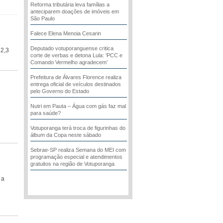
Reforma tributária leva famílias a
anteciparem doações de imóveis em
São Paulo
Falece Elena Menoia Cesarin
Deputado votuporanguense critica
 2,3
corte de verbas e detona Lula: ‘PCC e
Comando Vermelho agradecem’
Prefeitura de Álvares Florence realiza
entrega oficial de veículos destinados
pelo Governo do Estado
Nutri em Pauta – Água com gás faz mal
para saúde?
Votuporanga terá troca de figurinhas do
álbum da Copa neste sábado
Sebrae-SP realiza Semana do MEI com
programação especial e atendimentos
gratuitos na região de Votuporanga
 a