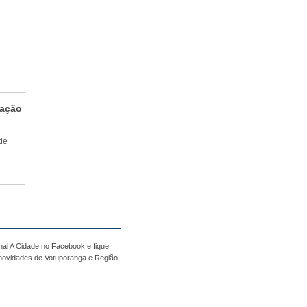
gação
de
nal A Cidade no Facebook e fique
 novidades de Votuporanga e Região