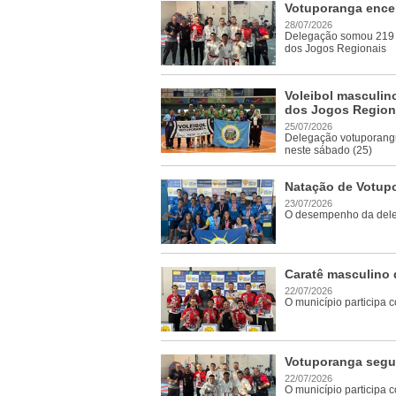
Votuporanga encer
28/07/2026
Delegação somou 219 po
dos Jogos Regionais
Voleibol masculin
dos Jogos Region
25/07/2026
Delegação votuporangue
neste sábado (25)
Natação de Votup
23/07/2026
O desempenho da deleg
Caratê masculino 
22/07/2026
O município participa 
Votuporanga segu
22/07/2026
O município participa 