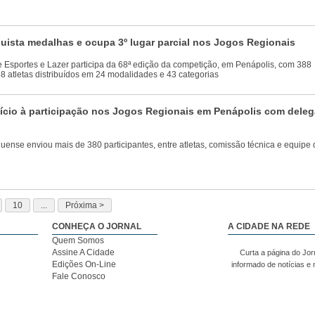
ista medalhas e ocupa 3º lugar parcial nos Jogos Regionais
e Esportes e Lazer participa da 68ª edição da competição, em Penápolis, com 388
68 atletas distribuídos em 24 modalidades e 43 categorias
ício à participação nos Jogos Regionais em Penápolis com dele
ense enviou mais de 380 participantes, entre atletas, comissão técnica e equipe 
10
...
Próxima >
CONHEÇA O JORNAL
A CIDADE NA REDE
Quem Somos
Assine A Cidade
Curta a página do Jor
Edições On-Line
informado de notícias e
Fale Conosco