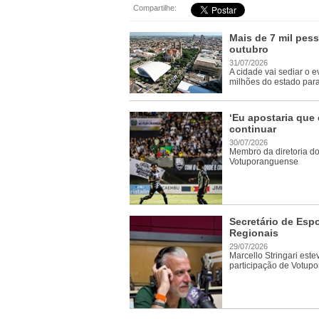
Compartilhe:
Mais de 7 mil pes
outubro
31/07/2026
A cidade vai sediar o 
milhões do estado para
‘Eu apostaria que 
continuar
30/07/2026
Membro da diretoria do
Votuporanguense
Secretário de Es
Regionais
29/07/2026
Marcello Stringari est
participação de Votup