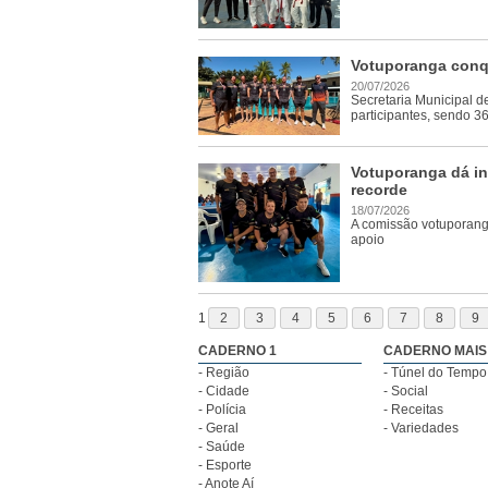
Votuporanga conqu
20/07/2026
Secretaria Municipal d
participantes, sendo 3
Votuporanga dá in
recorde
18/07/2026
A comissão votuporangu
apoio
1
2
3
4
5
6
7
8
9
CADERNO 1
CADERNO MAIS
- Região
- Túnel do Tempo
- Cidade
- Social
- Polícia
- Receitas
- Geral
- Variedades
- Saúde
- Esporte
- Anote Aí