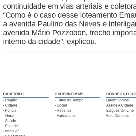
continuidade em vias arteriais e coletora
“Como é o caso desse loteamento Emaú
a avenida Paulino das Neves e interliga
avenida Mário Pozzobon, trecho importa
interno da cidade”, explicou.
CADERNO 1
CADERNO MAIS
CONHEÇA O JO
- Região
- Túnel do Tempo
Quem Somos
- Cidade
- Social
Assine A Cidade
- Polícia
- Receitas
Edições On-Line
- Geral
- Variedades
Fale Conosco
- Saúde
- Esporte
- Anote Aí