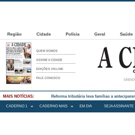
Região
Cidade
Polícia
Geral
Saúde
QUEM SOMOS
ASSINE A CIDADE
EDIÇÕES ON-LINE
FALE CONOSCO
SÁBADO
MAIS NOTÍCIAS:
Falece Elena Menoia Cesarin
CADERNO 1
CADERNO MAIS
EM DIA
SEJA ASSINANTE