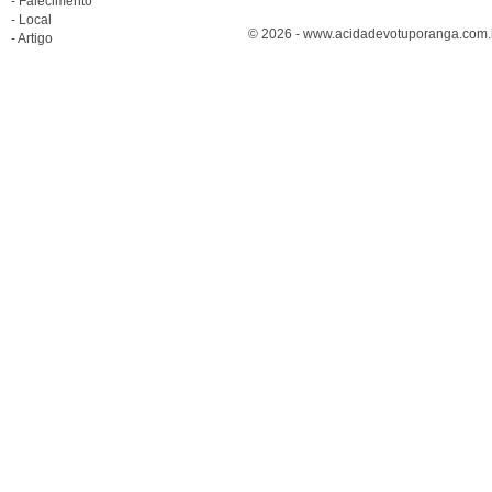
- Falecimento
- Local
© 2026 - www.acidadevotuporanga.com.br
- Artigo