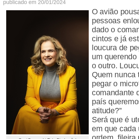
publicado em 20/01/2024
O avião pous
pessoas enlo
dado o coman
cintos e já e
loucura de pe
um querendo 
o outro. Loucu
Quem nunca t
pegar o micro
comandante de
país queremo
atitude?”
Será que é ut
em que cada 
ordem, fileira p