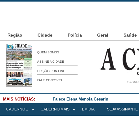
Região
Cidade
Polícia
Geral
Saúde
QUEM SOMOS
ASSINE A CIDADE
EDIÇÕES ON-LINE
FALE CONOSCO
SÁBADO
MAIS NOTÍCIAS:
Falece Elena Menoia Cesarin
CADERNO 1
CADERNO MAIS
EM DIA
SEJA ASSINANTE