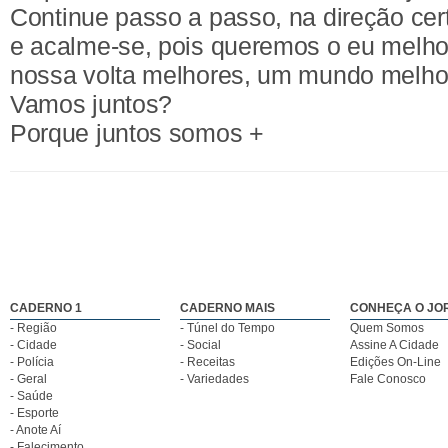
Continue passo a passo, na direção cer
e acalme-se, pois queremos o eu melho
nossa volta melhores, um mundo melho
Vamos juntos?
Porque juntos somos +
CADERNO 1
CADERNO MAIS
CONHEÇA O JO
- Região
- Túnel do Tempo
Quem Somos
- Cidade
- Social
Assine A Cidade
- Polícia
- Receitas
Edições On-Line
- Geral
- Variedades
Fale Conosco
- Saúde
- Esporte
- Anote Aí
- Falecimento