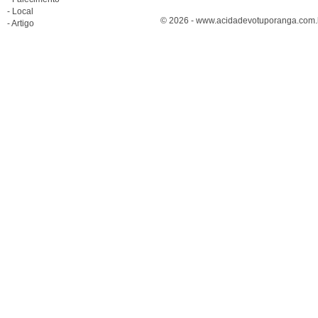
- Local
© 2026 - www.acidadevotuporanga.com.br
- Artigo