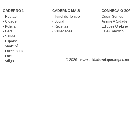
CADERNO 1
CADERNO MAIS
CONHEÇA O JO
- Região
- Túnel do Tempo
Quem Somos
- Cidade
- Social
Assine A Cidade
- Polícia
- Receitas
Edições On-Line
- Geral
- Variedades
Fale Conosco
- Saúde
- Esporte
- Anote Aí
- Falecimento
- Local
© 2026 - www.acidadevotuporanga.com.br
- Artigo