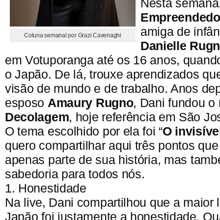
Nesta semana
Empreendedor
amiga de infân
Coluna semanal por Grazi Cavenaghi
Danielle Rug
em Votuporanga até os 16 anos, quand
o Japão. De lá, trouxe aprendizados q
visão de mundo e de trabalho. Anos dep
esposo
Amaury Rugno
, Dani fundou o
Decolagem
, hoje referência em São Jo
O tema escolhido por ela foi “
O invisív
quero compartilhar aqui três pontos qu
apenas parte de sua história, mas tam
sabedoria para todos nós.
1. Honestidade
Na live, Dani compartilhou que a maior 
Japão foi justamente a honestidade. Q