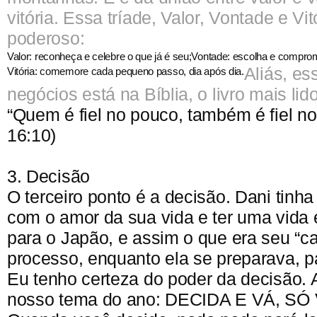
vitória. Essa tríade, Valor, Vontade e Vit
poderoso:
Valor:
reconheça e celebre o que já é seu;
Vontade:
escolha e comprom
Aliás, es
Vitória:
comemore cada pequeno passo, dia após dia.
negócios está na Bíblia, o livro mais li
“Quem é fiel no pouco, também é fiel no
16:10)
3. Decisão
O terceiro ponto é a decisão. Dani tinh
com o amor da sua vida e ter uma vida e
para o Japão, e assim o que era seu “ca
processo, enquanto ela se preparava, p
Eu tenho certeza do poder da decisão. A
nosso tema do ano: DECIDA E VÁ, SÓ 