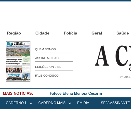
Região
Cidade
Polícia
Geral
Saúde
QUEM SOMOS
ASSINE A CIDADE
EDIÇÕES ON-LINE
FALE CONOSCO
DOMING
MAIS NOTÍCIAS:
Falece Elena Menoia Cesarin
CADERNO 1
CADERNO MAIS
EM DIA
SEJA ASSINANTE