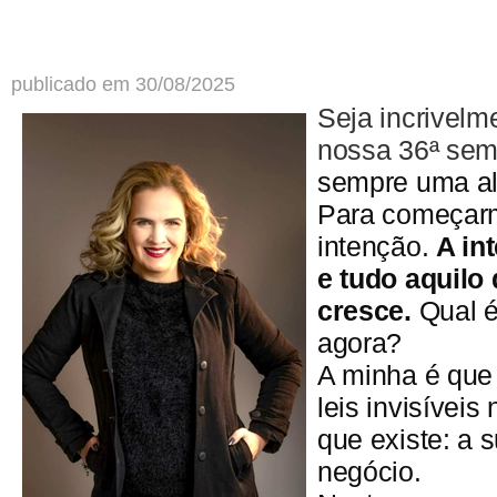
publicado em 30/08/2025
Seja incrivelm
nossa 36ª se
sempre uma ale
Para começar
intenção.
A in
e tudo aquilo
cresce.
Qual é
agora?
A minha é que 
leis invisíveis
que existe: a 
negócio.