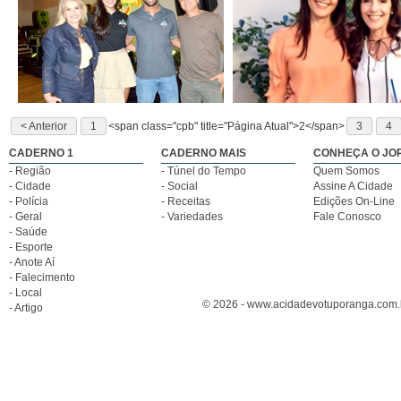
< Anterior
1
<span class="cpb" title="Página Atual">2</span>
3
4
CADERNO 1
CADERNO MAIS
CONHEÇA O JO
- Região
- Túnel do Tempo
Quem Somos
- Cidade
- Social
Assine A Cidade
- Polícia
- Receitas
Edições On-Line
- Geral
- Variedades
Fale Conosco
- Saúde
- Esporte
- Anote Aí
- Falecimento
- Local
© 2026 - www.acidadevotuporanga.com.br
- Artigo