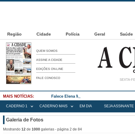
Região
Cidade
Polícia
Geral
Saúde
QUEM SOMOS
ASSINE A CIDADE
EDIÇÕES ON-LINE
FALE CONOSCO
SEXTA-FE
MAIS NOTÍCIAS:
Falece Elena Menoia Cesarin
CADERNO 1
CADERNO MAIS
EM DIA
SEJA ASSINANTE
Galeria de Fotos
Mostrando
12
de
1000
galerias - página 2 de 84