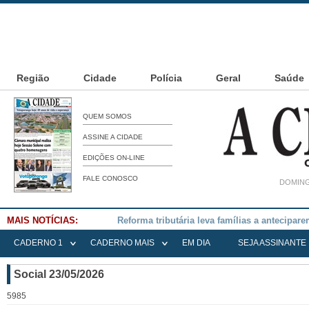
Região
Cidade
Polícia
Geral
Saúde
QUEM SOMOS
ASSINE A CIDADE
EDIÇÕES ON-LINE
FALE CONOSCO
DOMING
MAIS NOTÍCIAS:
Falece Elena Menoia Cesarin
CADERNO 1
CADERNO MAIS
EM DIA
SEJA ASSINANTE
Social 23/05/2026
5985