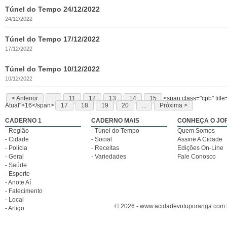
Túnel do Tempo 24/12/2022
24/12/2022
Túnel do Tempo 17/12/2022
17/12/2022
Túnel do Tempo 10/12/2022
10/12/2022
< Anterior
...
11
12
13
14
15
<span class="cpb" titl
Atual">16</span>
17
18
19
20
...
Próxima >
CADERNO 1
CADERNO MAIS
CONHEÇA O JO
- Região
- Túnel do Tempo
Quem Somos
- Cidade
- Social
Assine A Cidade
- Polícia
- Receitas
Edições On-Line
- Geral
- Variedades
Fale Conosco
- Saúde
- Esporte
- Anote Aí
- Falecimento
- Local
© 2026 - www.acidadevotuporanga.com.br
- Artigo