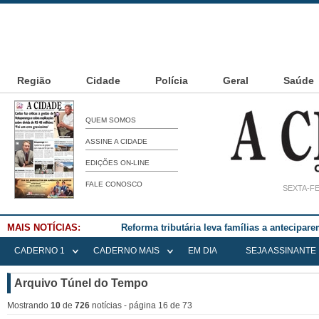
Região
Cidade
Polícia
Geral
Saúde
QUEM SOMOS
ASSINE A CIDADE
EDIÇÕES ON-LINE
FALE CONOSCO
SEXTA-FE
MAIS NOTÍCIAS:
Reforma tributária leva famílias a antecipa
CADERNO 1
CADERNO MAIS
EM DIA
SEJA ASSINANTE
Arquivo Túnel do Tempo
Mostrando
10
de
726
notícias - página 16 de 73