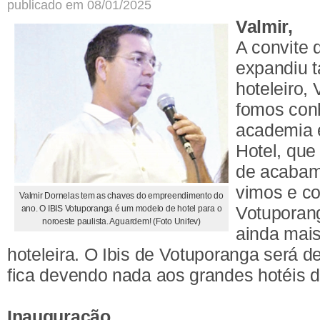
publicado em 08/01/2025
Valmir,
A convite 
expandiu 
hoteleiro, 
fomos con
academia e
Hotel, que
de acabam
vimos e c
Valmir Dornelas tem as chaves do empreendimento do
Votuporan
ano. O IBIS Votuporanga é um modelo de hotel para o
noroeste paulista. Aguardem! (Foto Unifev)
ainda mais
hoteleira. O Ibis de Votuporanga será 
fica devendo nada aos grandes hotéis do
Inauguração,