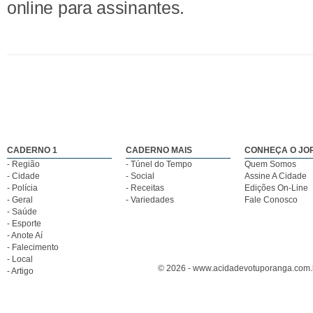
online para assinantes.
CADERNO 1
CADERNO MAIS
CONHEÇA O JO
- Região
- Túnel do Tempo
Quem Somos
- Cidade
- Social
Assine A Cidade
- Polícia
- Receitas
Edições On-Line
- Geral
- Variedades
Fale Conosco
- Saúde
- Esporte
- Anote Aí
- Falecimento
- Local
© 2026 - www.acidadevotuporanga.com.br
- Artigo