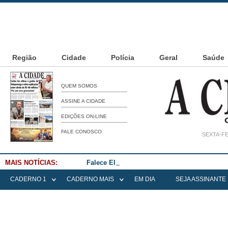
Região
Cidade
Polícia
Geral
Saúde
QUEM SOMOS
ASSINE A CIDADE
EDIÇÕES ON-LINE
FALE CONOSCO
SEXTA-FE
MAIS NOTÍCIAS:
Falece Elena Menoia Cesarin
CADERNO 1
CADERNO MAIS
EM DIA
SEJA ASSINANTE