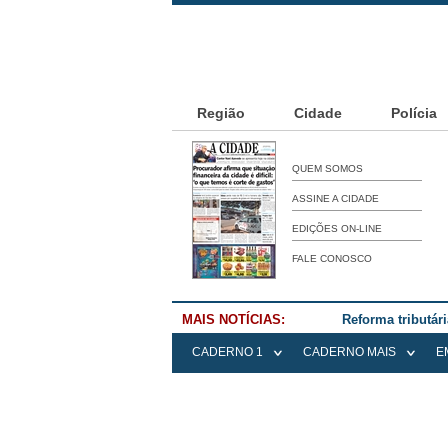
Região
Cidade
Polícia
QUEM SOMOS
ASSINE A CIDADE
EDIÇÕES ON-LINE
FALE CONOSCO
MAIS NOTÍCIAS:
Reforma tributár
CADERNO 1
CADERNO MAIS
E