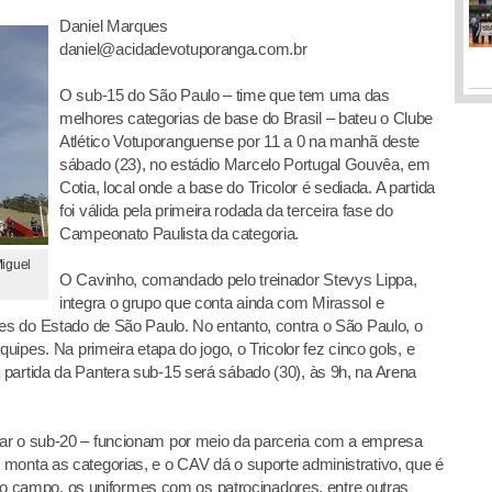
Daniel Marques
daniel@acidadevotuporanga.com.br
O sub-15 do São Paulo – time que tem uma das
melhores categorias de base do Brasil – bateu o Clube
Atlético Votuporanguense por 11 a 0 na manhã deste
sábado (23), no estádio Marcelo Portugal Gouvêa, em
Cotia, local onde a base do Tricolor é sediada. A partida
foi válida pela primeira rodada da terceira fase do
Campeonato Paulista da categoria.
Miguel
O Cavinho, comandado pelo treinador Stevys Lippa,
integra o grupo que conta ainda com Mirassol e
res do Estado de São Paulo. No entanto, contra o São Paulo, o
quipes. Na primeira etapa do jogo, o Tricolor fez cinco gols, e
partida da Pantera sub-15 será sábado (30), às 9h, na Arena
ar o sub-20 – funcionam por meio da parceria com a empresa
monta as categorias, e o CAV dá o suporte administrativo, que é
go, o campo, os uniformes com os patrocinadores, entre outras