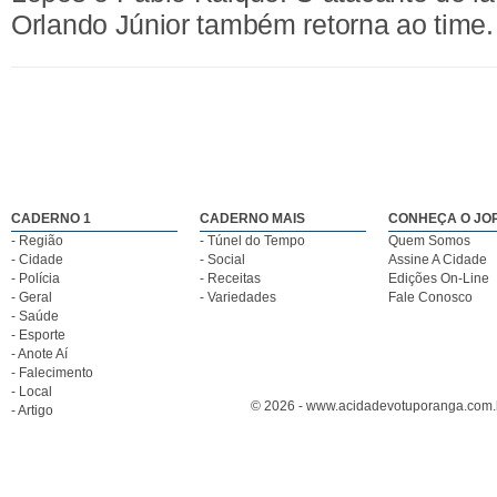
Orlando Júnior também retorna ao time.
CADERNO 1
CADERNO MAIS
CONHEÇA O JO
- Região
- Túnel do Tempo
Quem Somos
- Cidade
- Social
Assine A Cidade
- Polícia
- Receitas
Edições On-Line
- Geral
- Variedades
Fale Conosco
- Saúde
- Esporte
- Anote Aí
- Falecimento
- Local
© 2026 - www.acidadevotuporanga.com.br
- Artigo