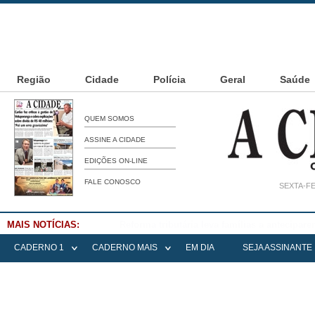
Região
Cidade
Polícia
Geral
Saúde
QUEM SOMOS
ASSINE A CIDADE
EDIÇÕES ON-LINE
FALE CONOSCO
SEXTA-FE
MAIS NOTÍCIAS:
Falece Elena Menoia Cesarin
CADERNO 1
CADERNO MAIS
EM DIA
SEJA ASSINANTE