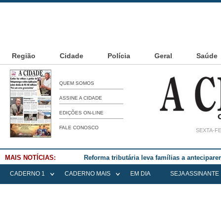
Região
Cidade
Polícia
Geral
Saúde
QUEM SOMOS
ASSINE A CIDADE
EDIÇÕES ON-LINE
FALE CONOSCO
SEXTA-FE
MAIS NOTÍCIAS:
Falece Elena Menoia Cesarin
CADERNO 1
CADERNO MAIS
EM DIA
SEJA ASSINANTE