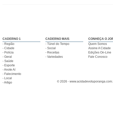
CADERNO 1
CADERNO MAIS
CONHEÇA O JO
- Região
- Túnel do Tempo
Quem Somos
- Cidade
- Social
Assine A Cidade
- Polícia
- Receitas
Edições On-Line
- Geral
- Variedades
Fale Conosco
- Saúde
- Esporte
- Anote Aí
- Falecimento
- Local
© 2026 - www.acidadevotuporanga.com.br
- Artigo