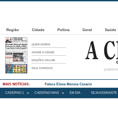
Região
Cidade
Polícia
Geral
Saúde
QUEM SOMOS
ASSINE A CIDADE
EDIÇÕES ON-LINE
FALE CONOSCO
QUINTA-F
MAIS NOTÍCIAS:
Falece Elena Menoia Cesarin
CADERNO 1
CADERNO MAIS
EM DIA
SEJA ASSINANTE