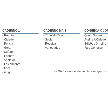
CADERNO 1
CADERNO MAIS
CONHEÇA O JO
- Região
- Túnel do Tempo
Quem Somos
- Cidade
- Social
Assine A Cidade
- Polícia
- Receitas
Edições On-Line
- Geral
- Variedades
Fale Conosco
- Saúde
- Esporte
- Anote Aí
- Falecimento
- Local
© 2026 - www.acidadevotuporanga.com.br
- Artigo