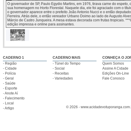
O governador de SP, Paulo Egydio Martins, em 1976, tirava carne do espeto,
sua homenagem no Horto Florestal. Naquele dia, ele foi agraciado com o tít
o governador aparece entre o prefeito João Antonio Nucci e o então deputad
Ferreira. Atrás dele, o então vereador Urbano Doimo ao lado de Augusto Alves
Márcio de Castro Junqueira. A mesa estava decorada com frutas tropicais. **
edição impressa e online para assinantes.
O governador de
SP, Paulo
Egydio Martins,
em 1976, tirava
CADERNO 1
CADERNO MAIS
CONHEÇA O JO
carne do espeto,
- Região
- Túnel do Tempo
Quem Somos
durante a
churrascada
- Cidade
- Social
Assine A Cidade
promovida em
- Polícia
- Receitas
Edições On-Line
sua homenagem
- Geral
- Variedades
Fale Conosco
no Horto
- Saúde
Florestal.
- Esporte
Naquele dia, ele
foi agraciado
- Anote Aí
com o título de
- Falecimento
Cidadão
- Local
Votuporanguense.
© 2026 - www.acidadevotuporanga.com.br
- Artigo
Na foto o
governador
aparece entre o
prefeito João
Antonio Nucci e
o então