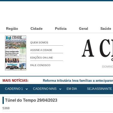
Região
Cidade
Polícia
Geral
Saúde
QUEM SOMOS
ASSINE A CIDADE
EDIÇÕES ON-LINE
FALE CONOSCO
DOMING
MAIS NOTÍCIAS:
Falece Elena Menoia Cesarin
CADERNO 1
CADERNO MAIS
EM DIA
SEJA ASSINANTE
Túnel do Tempo 29/04/2023
5368