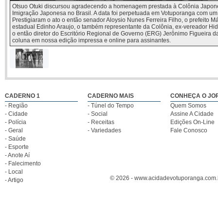
Otsuo Otuki discursou agradecendo a homenagem prestada à Colônia Japone
Imigração Japonesa no Brasil. A data foi perpetuada em Votuporanga com um 
Prestigiaram o ato o então senador Aloysio Nunes Ferreira Filho, o prefeito 
estadual Edinho Araujo, o também representante da Colônia, ex-vereador Hide
o então diretor do Escritório Regional de Governo (ERG) Jerônimo Figueira da
coluna em nossa edição impressa e online para assinantes.
Otsuo Otuki
discursou
agradecendo a
homenagem
CADERNO 1
CADERNO MAIS
CONHEÇA O JO
prestada à
- Região
- Túnel do Tempo
Quem Somos
Colônia
Japonesa por
- Cidade
- Social
Assine A Cidade
ocasião dos 90
- Polícia
- Receitas
Edições On-Line
anos da
- Geral
- Variedades
Fale Conosco
Imigração
- Saúde
Japonesa no
- Esporte
Brasil. A data foi
perpetuada em
- Anote Aí
Votuporanga
- Falecimento
com um arco
- Local
instalado na
© 2026 - www.acidadevotuporanga.com.br
- Artigo
Praça São
Bento.
Prestigiaram o
ato o então
senador Aloysio
Nunes Ferreira