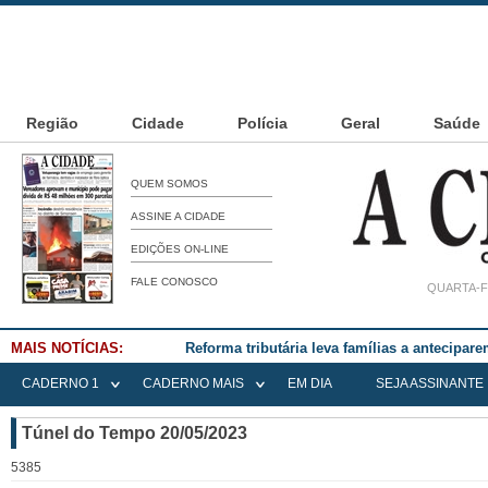
Região
Cidade
Polícia
Geral
Saúde
QUEM SOMOS
ASSINE A CIDADE
EDIÇÕES ON-LINE
FALE CONOSCO
QUARTA-F
MAIS NOTÍCIAS:
Reforma tributária leva famílias a antecipa
CADERNO 1
CADERNO MAIS
EM DIA
SEJA ASSINANTE
Túnel do Tempo 20/05/2023
5385