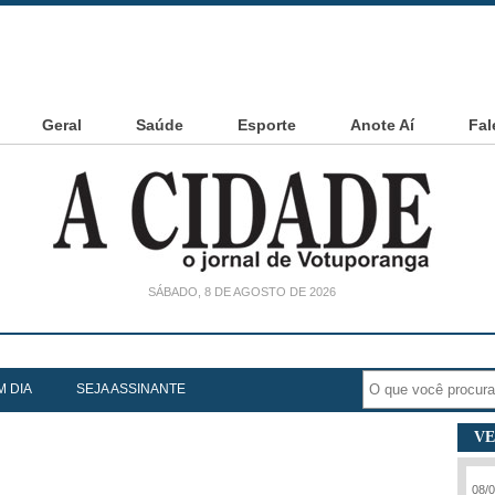
Geral
Saúde
Esporte
Anote Aí
Fal
SÁBADO, 8 DE AGOSTO DE 2026
ranguense critica corte de verbas e detona Lula: ‘PCC e Comando Verm
M DIA
SEJA ASSINANTE
VE
08/