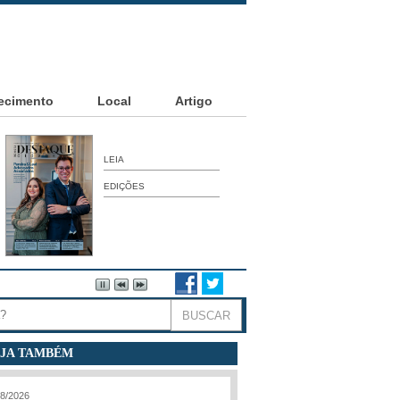
ecimento
Local
Artigo
LEIA
EDIÇÕES
elho agradecem’
JA TAMBÉM
08/2026