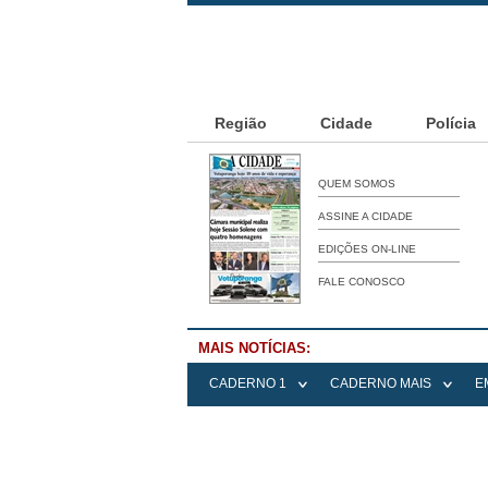
Região
Cidade
Polícia
QUEM SOMOS
ASSINE A CIDADE
EDIÇÕES ON-LINE
FALE CONOSCO
MAIS NOTÍCIAS:
Deputado votupo
CADERNO 1
CADERNO MAIS
E