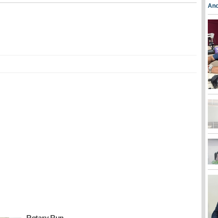
Ano
Rotary Run