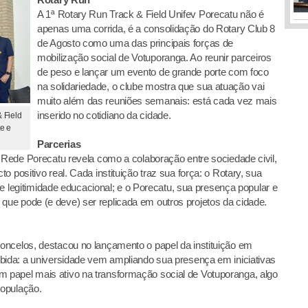
A 1ª Rotary Run Track & Field Unifev Porecatu não é
apenas uma corrida, é a consolidação do Rotary Club 8
de Agosto como uma das principais forças de
mobilização social de Votuporanga. Ao reunir parceiros
de peso e lançar um evento de grande porte com foco
na solidariedade, o clube mostra que sua atuação vai
muito além das reuniões semanais: está cada vez mais
inserido no cotidiano da cidade.
 Field
te e
Parcerias
e Rede Porecatu revela como a colaboração entre sociedade civil,
 positivo real. Cada instituição traz sua força: o Rotary, sua
a e legitimidade educacional; e o Porecatu, sua presença popular e
ue pode (e deve) ser replicada em outros projetos da cidade.
oncelos, destacou no lançamento o papel da instituição em
bida: a universidade vem ampliando sua presença em iniciativas
papel mais ativo na transformação social de Votuporanga, algo
população.