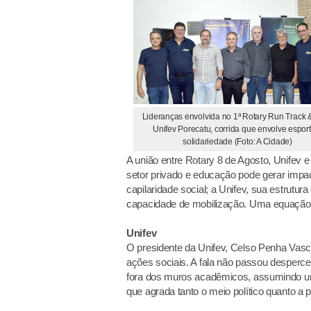
Lideranças envolvida no 1ª Rotary Run Track &
Unifev Porecatu, corrida que envolve espor
solidariedade (Foto: A Cidade)
A união entre Rotary 8 de Agosto, Unifev 
setor privado e educação pode gerar impacto
capilaridade social; a Unifev, sua estrutur
capacidade de mobilização. Uma equação q
Unifev
O presidente da Unifev, Celso Penha Vasc
ações sociais. A fala não passou desperce
fora dos muros acadêmicos, assumindo um 
que agrada tanto o meio político quanto a 