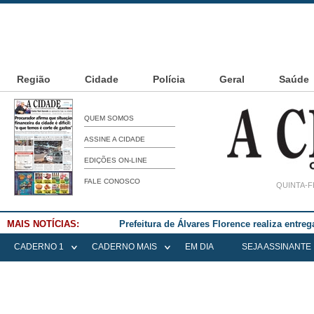
Região
Cidade
Polícia
Geral
Saúde
QUEM SOMOS
ASSINE A CIDADE
EDIÇÕES ON-LINE
FALE CONOSCO
QUINTA-F
MAIS NOTÍCIAS:
Prefeitura de Álvares Florence realiza entre
CADERNO 1
CADERNO MAIS
EM DIA
SEJA ASSINANTE