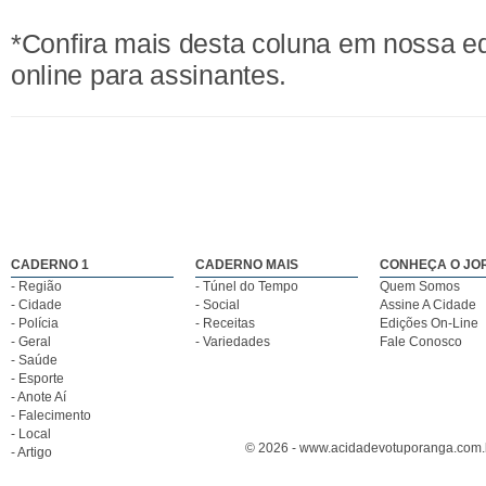
*Confira mais desta coluna em nossa e
online para assinantes.
CADERNO 1
CADERNO MAIS
CONHEÇA O JO
- Região
- Túnel do Tempo
Quem Somos
- Cidade
- Social
Assine A Cidade
- Polícia
- Receitas
Edições On-Line
- Geral
- Variedades
Fale Conosco
- Saúde
- Esporte
- Anote Aí
- Falecimento
- Local
© 2026 - www.acidadevotuporanga.com.br
- Artigo