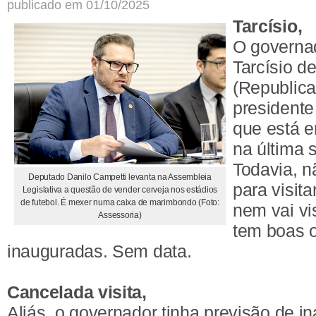
publicado em 01/10/2025
Tarcísio,
O governa
Tarcísio de
(Republica
presidente
que está e
na última 
Todavia, 
Deputado Danilo Campetti levanta na Assembleia
para visit
Legislativa a questão de vender cerveja nos estádios
de futebol. É mexer numa caixa de marimbondo (Foto:
nem vai vi
Assessoria)
tem boas 
inauguradas. Sem data.
Cancelada visita,
Aliás, o governador tinha previsão de i