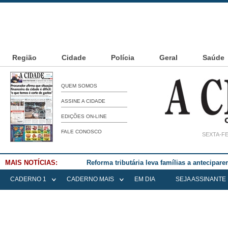
Região
Cidade
Polícia
Geral
Saúde
QUEM SOMOS
ASSINE A CIDADE
EDIÇÕES ON-LINE
FALE CONOSCO
SEXTA-FE
MAIS NOTÍCIAS:
Falece Elena Menoia Cesarin
CADERNO 1
CADERNO MAIS
EM DIA
SEJA ASSINANTE