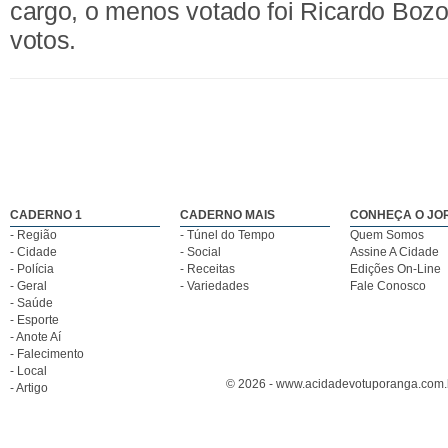
cargo, o menos votado foi Ricardo Boz
votos.
CADERNO 1
CADERNO MAIS
CONHEÇA O JO
- Região
- Túnel do Tempo
Quem Somos
- Cidade
- Social
Assine A Cidade
- Polícia
- Receitas
Edições On-Line
- Geral
- Variedades
Fale Conosco
- Saúde
- Esporte
- Anote Aí
- Falecimento
- Local
© 2026 - www.acidadevotuporanga.com.br
- Artigo