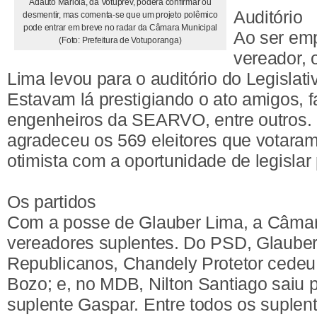
Adauto Mariola, da Votuprev, poderá confirmar ou
Auditório
desmentir, mas comenta-se que um projeto polêmico
pode entrar em breve no radar da Câmara Municipal
Ao ser em
(Foto: Prefeitura de Votuporanga)
vereador, 
Lima levou para o auditório do Legislati
Estavam lá prestigiando o ato amigos, f
engenheiros da SEARVO, entre outros. 
agradeceu os 569 eleitores que votaram
otimista com a oportunidade de legislar
Os partidos
Com a posse de Glauber Lima, a Câma
vereadores suplentes. Do PSD, Glauber
Republicanos, Chandely Protetor cedeu 
Bozo; e, no MDB, Nilton Santiago saiu 
suplente Gaspar. Entre todos os suplen