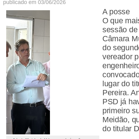
publicado em 03/06/2026
A posse
O que mai
sessão de 
Câmara Mun
do segund
vereador p
engenheir
convocado
lugar do t
Pereira. A
PSD já ha
primeiro s
Meidão, q
do titular 