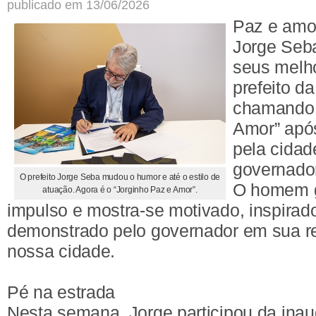
publicado em 13/06/2026
Paz e amo
Jorge Seb
seus melh
prefeito da
chamando 
Amor” apó
pela cida
governador
O prefeito Jorge Seba mudou o humor e até o estilo de
O homem 
atuação. Agora é o “Jorginho Paz e Amor”.
impulso e mostra-se motivado, inspirado
demonstrado pelo governador em sua r
nossa cidade.
Pé na estrada
Nesta semana, Jorge participou da ina