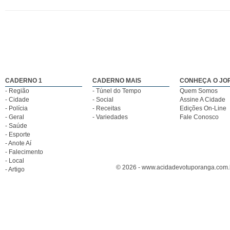
CADERNO 1
CADERNO MAIS
CONHEÇA O JO
- Região
- Túnel do Tempo
Quem Somos
- Cidade
- Social
Assine A Cidade
- Polícia
- Receitas
Edições On-Line
- Geral
- Variedades
Fale Conosco
- Saúde
- Esporte
- Anote Aí
- Falecimento
- Local
© 2026 - www.acidadevotuporanga.com.br
- Artigo