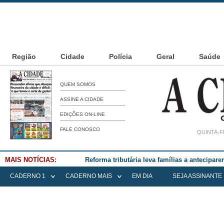
Região
Cidade
Polícia
Geral
Saúde
QUEM SOMOS
ASSINE A CIDADE
EDIÇÕES ON-LINE
FALE CONOSCO
QUINTA-F
MAIS NOTÍCIAS:
Reforma tributária leva famílias a antecipa
CADERNO 1
CADERNO MAIS
EM DIA
SEJA ASSINANTE