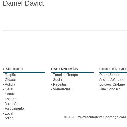
Daniel David.
CADERNO 1
CADERNO MAIS
CONHEÇA O JO
- Região
- Túnel do Tempo
Quem Somos
- Cidade
- Social
Assine A Cidade
- Polícia
- Receitas
Edições On-Line
- Geral
- Variedades
Fale Conosco
- Saúde
- Esporte
- Anote Aí
- Falecimento
- Local
© 2026 - www.acidadevotuporanga.com.br
- Artigo