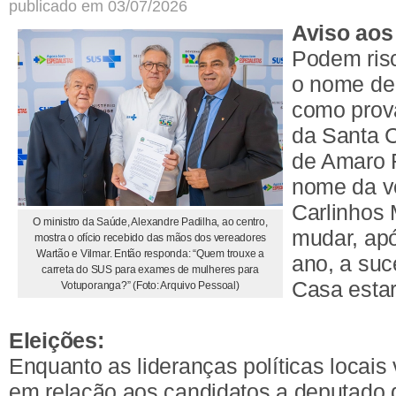
publicado em 03/07/2026
Aviso aos
Podem risc
o nome de
como prová
da Santa 
de Amaro 
nome da ve
Carlinhos
O ministro da Saúde, Alexandre Padilha, ao centro,
mudar, apó
mostra o ofício recebido das mãos dos vereadores
Wartão e Vilmar. Então responda: “Quem trouxe a
ano, a su
carreta do SUS para exames de mulheres para
Casa esta
Votuporanga?” (Foto: Arquivo Pessoal)
Eleições:
Enquanto as lideranças políticas locais
em relação aos candidatos a deputado 