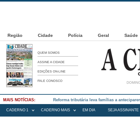
Região
Cidade
Polícia
Geral
Saúde
QUEM SOMOS
ASSINE A CIDADE
EDIÇÕES ON-LINE
FALE CONOSCO
DOMING
MAIS NOTÍCIAS:
Falece Elena Menoia Cesarin
CADERNO 1
CADERNO MAIS
EM DIA
SEJA ASSINANTE