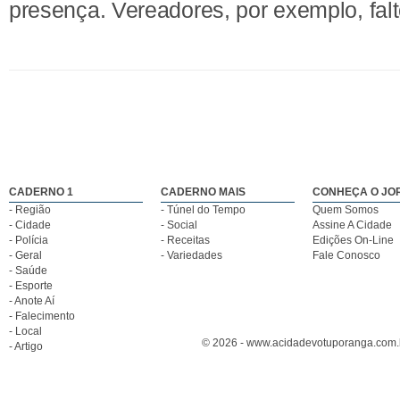
presença. Vereadores, por exemplo, fal
CADERNO 1
CADERNO MAIS
CONHEÇA O JO
- Região
- Túnel do Tempo
Quem Somos
- Cidade
- Social
Assine A Cidade
- Polícia
- Receitas
Edições On-Line
- Geral
- Variedades
Fale Conosco
- Saúde
- Esporte
- Anote Aí
- Falecimento
- Local
© 2026 - www.acidadevotuporanga.com.br
- Artigo