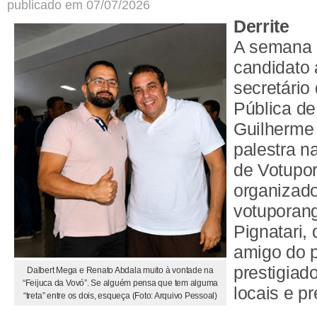
publicado em 07/07/2026
Derrite
A semana 
candidato 
secretário
Pública de
Guilherme 
palestra n
de Votupor
organizad
votuporan
Pignatari,
amigo do p
prestigiad
Dalbert Mega e Renato Abdala muito à vontade na
“Feijuca da Vovó”. Se alguém pensa que tem alguma
locais e pr
“treta” entre os dois, esqueça (Foto: Arquivo Pessoal)