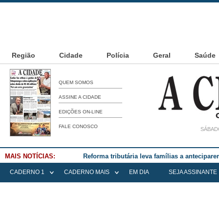
Região
Cidade
Polícia
Geral
Saúde
QUEM SOMOS
ASSINE A CIDADE
EDIÇÕES ON-LINE
FALE CONOSCO
SÁBADO
MAIS NOTÍCIAS:
Falece Elena Menoia Cesarin
CADERNO 1
CADERNO MAIS
EM DIA
SEJA ASSINANTE