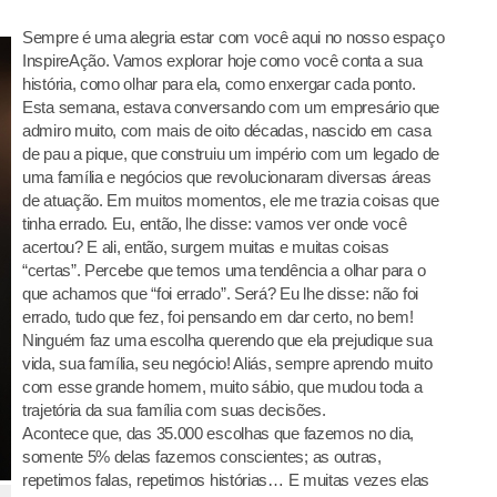
Sempre é uma alegria estar com você aqui no nosso espaço
InspireAção. Vamos explorar hoje como você conta a sua
história, como olhar para ela, como enxergar cada ponto.
Esta semana, estava conversando com um empresário que
admiro muito, com mais de oito décadas, nascido em casa
de pau a pique, que construiu um império com um legado de
uma família e negócios que revolucionaram diversas áreas
de atuação. Em muitos momentos, ele me trazia coisas que
tinha errado. Eu, então, lhe disse: vamos ver onde você
acertou? E ali, então, surgem muitas e muitas coisas
“certas”. Percebe que temos uma tendência a olhar para o
que achamos que “foi errado”. Será? Eu lhe disse: não foi
errado, tudo que fez, foi pensando em dar certo, no bem!
Ninguém faz uma escolha querendo que ela prejudique sua
vida, sua família, seu negócio! Aliás, sempre aprendo muito
com esse grande homem, muito sábio, que mudou toda a
trajetória da sua família com suas decisões.
Acontece que, das 35.000 escolhas que fazemos no dia,
somente 5% delas fazemos conscientes; as outras,
repetimos falas, repetimos histórias… E muitas vezes elas