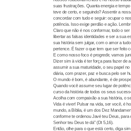
suas frustrações. Quanta energia e tempo 
teve de certo, e seguindo? Assentir a nos
concordar com tudo e seguir: ocupar o no
potência. Isso exige perdão e ação. Lem
Claro que não é nos conformar, todo o se
libertar as falsas identidades e ser a sua
sua história sem julgar, com o amor a tud
pertence. É fazer o que tem que ser feito 
E como nosso foco é progredir, vamos ju
Dizer sim à vida é ter força para fazer de 
assumir a sua maturidade, o seu papel n
diária, com prazer, paz e busca pelo ser
O mundo é bom, é abundante, é de prospe
Quando você assume seu lugar de potência
curso da história de todos os seus sucess
Acolha com compaixão a sua história, o se
Vida é viver! Pulsar na vida, ser você, é hon
mundo, a Bíblia, é um dos Dez Mandament
conforme te ordenou Javé teu Deus, para q
Senhor teu Deus te dá” (Dt 5,16).
Então, olhe para o que está certo, diga si