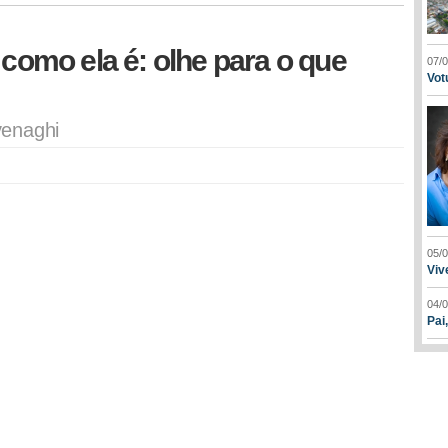
 como ela é: olhe para o que
07/
Vot
venaghi
05/
Viv
04/
Pai