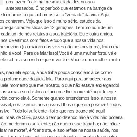
nos fazem “cair” na mesma cilada dos nossos
antepassados. É no período que estamos na barriga da
ue formamos o que achamos ser a “verdade” da vida. Aqui
s contaram. Veja que isso é muito sério, estudos da
arrega características de 12 gerações. Lembro aqui de um
cada um de nós relatava a sua trajetória. Eu e outra amiga,
nos divertimos com fatos e tudo que a nossa vida nos
me ouvindo (na maioria das vezes não nos ouvimos), levo uma
ão é você! Pare de falar isso! Você é uma mulher forte, vá e
ete sobre a sua vida e quem você é. Você é uma mulher muito
ois, naquela época, ainda tinha pouca consciência de como
 a profundidade daquela fala. Paro aqui para agradecer aos
aquele momento que me mostrou o que não estava enxergando!
assuma a sua história e tudo que lhe trouxe até aqui. Integre
a vida como ela é. Somente quando entendemos isso, a nossa
ossível, nós fizemos aos nossos filhos o que era possível! Todos
el! Tudo foi suficiente - foi o que nos trouxe até aqui!
s, mais de 95%, passa o tempo dizendo não à vida: não poderia
não me deram o suficiente; não quero esse trabalho; não, não e
ar na morte”, é ficar triste, e isso reflete na nossa saúde, nos
o. Por isso hoje tantas pessoas doentes, apontando no outro