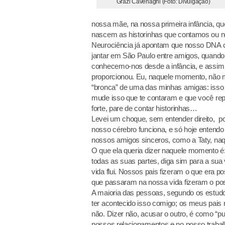
Grazi Cavenaghi (Foto: Divulgação)
nossa mãe, na nossa primeira infância, q
nascem as historinhas que contamos ou no
Neurociência já apontam que nosso DNA c
jantar em São Paulo entre amigos, quando 
conhecemo-nos desde a infância, e assim 
proporcionou. Eu, naquele momento, não 
“bronca” de uma das minhas amigas: isso n
mude isso que te contaram e que você rep
forte, pare de contar historinhas…
Levei um choque, sem entender direito, p
nosso cérebro funciona, e só hoje entendo
nossos amigos sinceros, como a Taty, n
O que ela queria dizer naquele momento é: 
todas as suas partes, diga sim para a su
vida flui. Nossos pais fizeram o que era p
que passaram na nossa vida fizeram o possív
A maioria das pessoas, segundo os estudo
ter acontecido isso comigo; os meus pais 
não. Dizer não, acusar o outro, é como “puls
nossos relacionamentos e no nosso trabalh