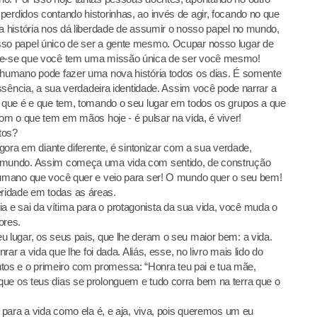
perdidos contando historinhas, ao invés de agir, focando no que
sa história nos dá liberdade de assumir o nosso papel no mundo,
sso papel único de ser a gente mesmo. Ocupar nosso lugar de
bre-se que você tem uma missão única de ser você mesmo!
r humano pode fazer uma nova história todos os dias. É somente
 essência, a sua verdadeira identidade. Assim você pode narrar a
o que é e que tem, tomando o seu lugar em todos os grupos a que
com o que tem em mãos hoje - é pulsar na vida, é viver!
ntos?
agora em diante diferente, é sintonizar com a sua verdade,
o mundo. Assim começa uma vida com sentido, de construção
 humano que você quer e veio para ser! O mundo quer o seu bem!
ridade em todas as áreas.
 e sai da vítima para o protagonista da sua vida, você muda o
ores.
u lugar, os seus pais, que lhe deram o seu maior bem: a vida.
rar a vida que lhe foi dada. Aliás, esse, no livro mais lido do
os e o primeiro com promessa: “Honra teu pai e tua mãe,
ue os teus dias se prolonguem e tudo corra bem na terra que o
m para a vida como ela é, e aja, viva, pois queremos um eu