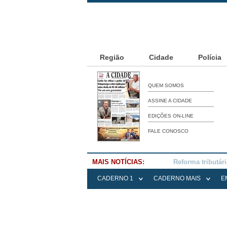
Região
Cidade
Polícia
QUEM SOMOS
ASSINE A CIDADE
EDIÇÕES ON-LINE
FALE CONOSCO
MAIS NOTÍCIAS:
Falece Elena Me
CADERNO 1
CADERNO MAIS
E