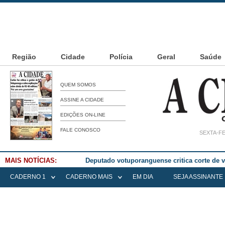
Região
Cidade
Polícia
Geral
Saúde
QUEM SOMOS
ASSINE A CIDADE
EDIÇÕES ON-LINE
FALE CONOSCO
SEXTA-FE
MAIS NOTÍCIAS:
Deputado votuporanguense critica corte de
CADERNO 1
CADERNO MAIS
EM DIA
SEJA ASSINANTE