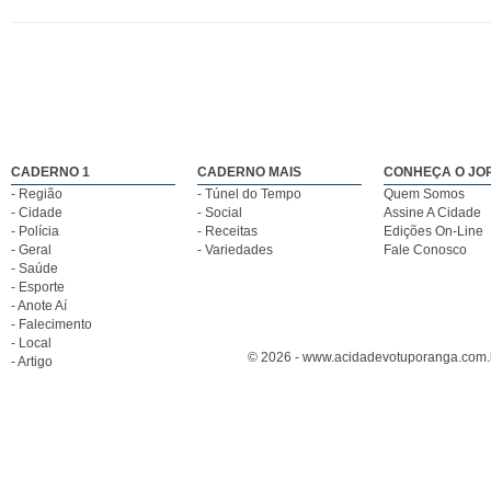
CADERNO 1
CADERNO MAIS
CONHEÇA O JO
- Região
- Túnel do Tempo
Quem Somos
- Cidade
- Social
Assine A Cidade
- Polícia
- Receitas
Edições On-Line
- Geral
- Variedades
Fale Conosco
- Saúde
- Esporte
- Anote Aí
- Falecimento
- Local
© 2026 - www.acidadevotuporanga.com.br
- Artigo