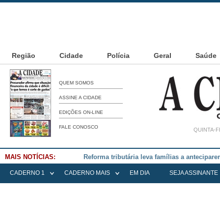
Região
Cidade
Polícia
Geral
Saúde
QUEM SOMOS
ASSINE A CIDADE
EDIÇÕES ON-LINE
FALE CONOSCO
QUINTA-F
MAIS NOTÍCIAS:
Falece Elena Menoia Cesarin
CADERNO 1
CADERNO MAIS
EM DIA
SEJA ASSINANTE