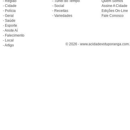
- Região
- Túnel do Tempo
Quem Somos
- Cidade
- Social
Assine A Cidade
- Polícia
- Receitas
Edições On-Line
- Geral
- Variedades
Fale Conosco
- Saúde
- Esporte
- Anote Aí
- Falecimento
- Local
© 2026 - www.acidadevotuporanga.com.br
- Artigo