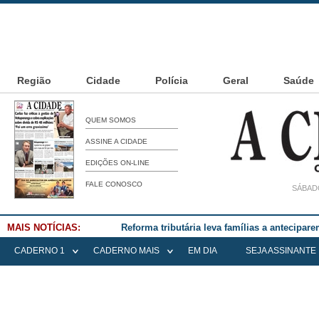
Região
Cidade
Polícia
Geral
Saúde
QUEM SOMOS
ASSINE A CIDADE
EDIÇÕES ON-LINE
FALE CONOSCO
SÁBADO
MAIS NOTÍCIAS:
Reforma tributária leva famílias a antecipa
CADERNO 1
CADERNO MAIS
EM DIA
SEJA ASSINANTE