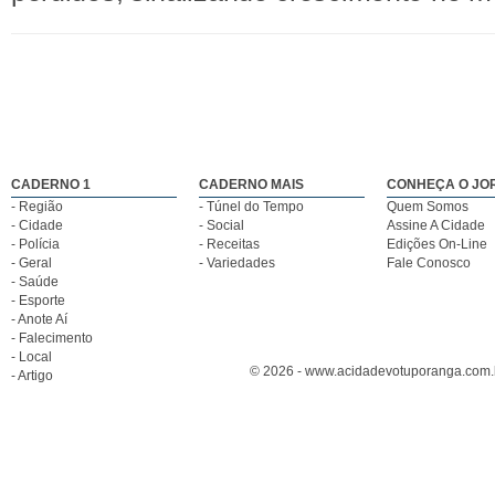
CADERNO 1
CADERNO MAIS
CONHEÇA O JO
- Região
- Túnel do Tempo
Quem Somos
- Cidade
- Social
Assine A Cidade
- Polícia
- Receitas
Edições On-Line
- Geral
- Variedades
Fale Conosco
- Saúde
- Esporte
- Anote Aí
- Falecimento
- Local
© 2026 - www.acidadevotuporanga.com.br
- Artigo