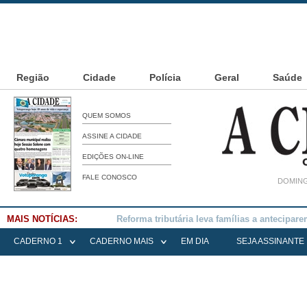
Região
Cidade
Polícia
Geral
Saúde
QUEM SOMOS
ASSINE A CIDADE
EDIÇÕES ON-LINE
FALE CONOSCO
DOMING
MAIS NOTÍCIAS:
Falece Elena Menoia Cesarin
CADERNO 1
CADERNO MAIS
EM DIA
SEJA ASSINANTE