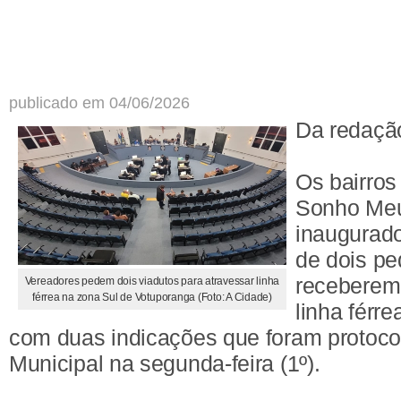
publicado em 04/06/2026
Da redaçã
Os bairros
Sonho Meu
inaugurad
de dois pe
receberem 
Vereadores pedem dois viadutos para atravessar linha
férrea na zona Sul de Votuporanga (Foto: A Cidade)
linha férre
com duas indicações que foram protoc
Municipal na segunda-feira (1º).