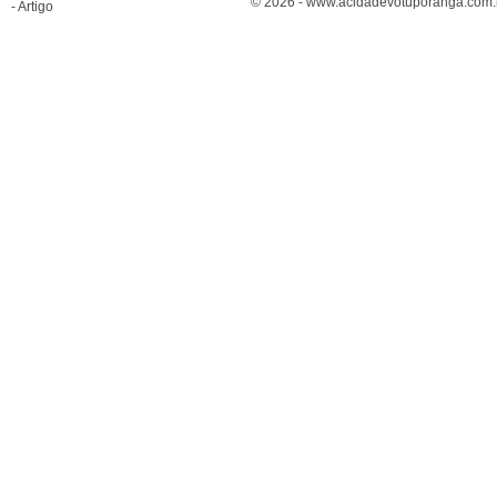
© 2026 - www.acidadevotuporanga.com.br
- Artigo