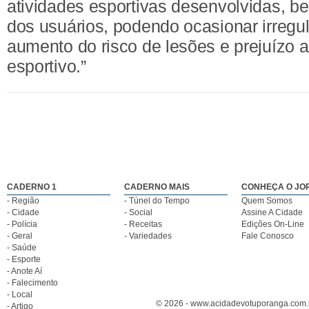
atividades esportivas desenvolvidas, 
dos usuários, podendo ocasionar irregul
aumento do risco de lesões e prejuízo
esportivo.”
CADERNO 1
CADERNO MAIS
CONHEÇA O JO
- Região
- Túnel do Tempo
Quem Somos
- Cidade
- Social
Assine A Cidade
- Polícia
- Receitas
Edições On-Line
- Geral
- Variedades
Fale Conosco
- Saúde
- Esporte
- Anote Aí
- Falecimento
- Local
© 2026 - www.acidadevotuporanga.com.br
- Artigo