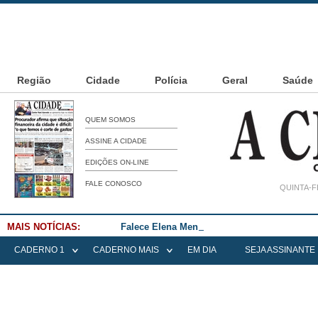
Região
Cidade
Polícia
Geral
Saúde
QUEM SOMOS
ASSINE A CIDADE
EDIÇÕES ON-LINE
FALE CONOSCO
QUINTA-F
MAIS NOTÍCIAS:
Falece Elena Menoia Cesarin
CADERNO 1
CADERNO MAIS
EM DIA
SEJA ASSINANTE