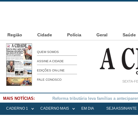
Região
Cidade
Polícia
Geral
Saúde
QUEM SOMOS
ASSINE A CIDADE
EDIÇÕES ON-LINE
FALE CONOSCO
SEXTA-FE
MAIS NOTÍCIAS:
Falece Elena Menoia Cesarin
CADERNO 1
CADERNO MAIS
EM DIA
SEJA ASSINANTE