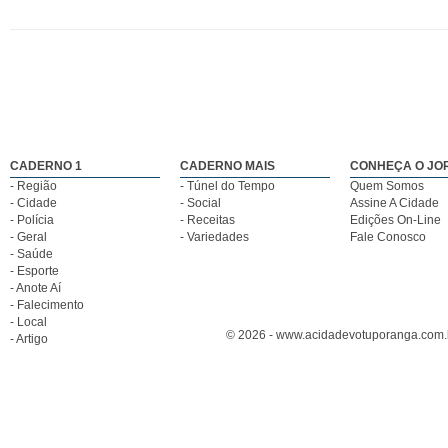
CADERNO 1
CADERNO MAIS
CONHEÇA O JO
- Região
- Túnel do Tempo
Quem Somos
- Cidade
- Social
Assine A Cidade
- Polícia
- Receitas
Edições On-Line
- Geral
- Variedades
Fale Conosco
- Saúde
- Esporte
- Anote Aí
- Falecimento
- Local
© 2026 - www.acidadevotuporanga.com.br
- Artigo