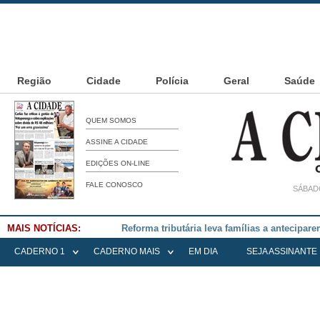
Região
Cidade
Polícia
Geral
Saúde
QUEM SOMOS
ASSINE A CIDADE
EDIÇÕES ON-LINE
FALE CONOSCO
SÁBADO
MAIS NOTÍCIAS:
Falece Elena Menoia Cesarin
CADERNO 1
CADERNO MAIS
EM DIA
SEJA ASSINANTE