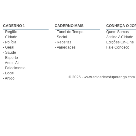
CADERNO 1
CADERNO MAIS
CONHEÇA O JO
- Região
- Túnel do Tempo
Quem Somos
- Cidade
- Social
Assine A Cidade
- Polícia
- Receitas
Edições On-Line
- Geral
- Variedades
Fale Conosco
- Saúde
- Esporte
- Anote Aí
- Falecimento
- Local
© 2026 - www.acidadevotuporanga.com.br
- Artigo