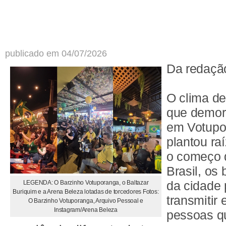
publicado em 04/07/2026
Da redaçã
O clima d
que demor
em Votupo
plantou ra
o começo 
Brasil, os
da cidade
LEGENDA: O Barzinho Votuporanga, o Baltazar
Buriquim e a Arena Beleza lotadas de torcedores Fotos:
transmitir 
O Barzinho Votuporanga, Arquivo Pessoal e
Instagram/Arena Beleza
pessoas q