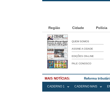
Região
Cidade
Polícia
QUEM SOMOS
ASSINE A CIDADE
EDIÇÕES ON-LINE
FALE CONOSCO
MAIS NOTÍCIAS:
Reforma tributár
CADERNO 1
CADERNO MAIS
E