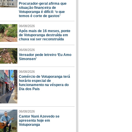
Procurador-geral afirma que
situação financeira de
Votuporanga é difícil: ‘o que
temos é corte de gastos’
06/08/2026
Após mais de 16 meses, ponte
de Votuporanga destruída em
chuva vai ser reconstruída
06/08/2026
Vereador pede letreiro ‘Eu Amo
Simonsen’
06/08/2026
Comércio de Votuporanga terá
horário especial de
funcionamento na véspera do
Dia dos Pais
06/08/2026
Cantor Nani Azevedo se
apresenta hoje em
Votuporanga