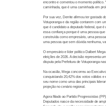
encontro e comentou o momento político. “Es
caminhada, que é uma caminhada em pro
Por sua vez, Derrite afirmou ter gostado 
Votuporanga e da região contarem com um r
que é candidato a deputado federal, que 
essa confiança porque é uma pessoa que es
construída como empresário, uma pessoa q
uma pessoa que sem dúvida nenhuma, vai d
O empresário e líder político Dalbert Meg
eleições de 2026. A decisão representa um 
disputa pela Prefeitura de Votuporanga na
Na ocasião, Mega concorreu ao Executivo
conquistando 20,42% dos votos válidos e 
seu nome como uma das principais lideran
projeção no cenário regional.
Agora filiado ao Partido Progressistas (P
Deputados nasce da necessidade de ampliar