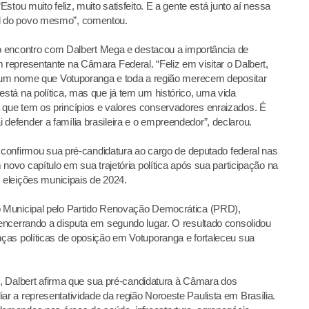
tou muito feliz, muito satisfeito. E a gente está junto aí nessa
l do povo mesmo”, comentou.
do encontro com Dalbert Mega e destacou a importância de
epresentante na Câmara Federal. “Feliz em visitar o Dalbert,
é um nome que Votuporanga e toda a região merecem depositar
tá na política, mas que já tem um histórico, uma vida
ue tem os princípios e valores conservadores enraizados. É
efender a família brasileira e o empreendedor”, declarou.
a confirmou sua pré-candidatura ao cargo de deputado federal nas
novo capítulo em sua trajetória política após sua participação na
s eleições municipais de 2024.
 Municipal pelo Partido Renovação Democrática (PRD),
encerrando a disputa em segundo lugar. O resultado consolidou
ças políticas de oposição em Votuporanga e fortaleceu sua
P), Dalbert afirma que sua pré-candidatura à Câmara dos
 a representatividade da região Noroeste Paulista em Brasília.