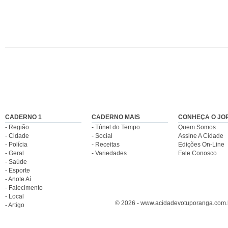
CADERNO 1
CADERNO MAIS
CONHEÇA O JO
- Região
- Túnel do Tempo
Quem Somos
- Cidade
- Social
Assine A Cidade
- Polícia
- Receitas
Edições On-Line
- Geral
- Variedades
Fale Conosco
- Saúde
- Esporte
- Anote Aí
- Falecimento
- Local
© 2026 - www.acidadevotuporanga.com.br
- Artigo