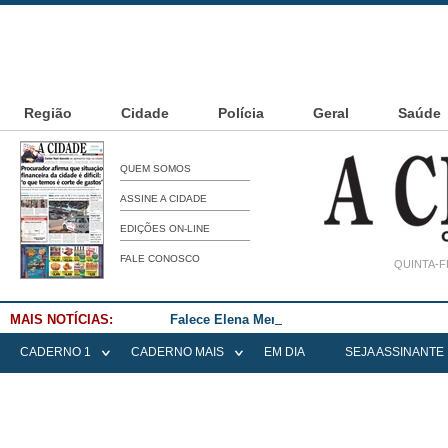
Região
Cidade
Polícia
Geral
Saúde
QUEM SOMOS
ASSINE A CIDADE
EDIÇÕES ON-LINE
FALE CONOSCO
QUINTA-F
MAIS NOTÍCIAS:
Falece Elena Menoia Cesarin
CADERNO 1
CADERNO MAIS
EM DIA
SEJA ASSINANTE