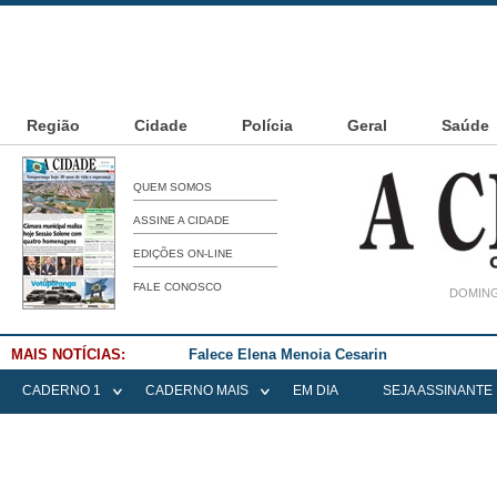
Região
Cidade
Polícia
Geral
Saúde
QUEM SOMOS
ASSINE A CIDADE
EDIÇÕES ON-LINE
FALE CONOSCO
DOMING
MAIS NOTÍCIAS:
Falece Elena Menoia Cesarin
CADERNO 1
CADERNO MAIS
EM DIA
SEJA ASSINANTE