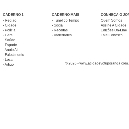
CADERNO 1
CADERNO MAIS
CONHEÇA O JO
- Região
- Túnel do Tempo
Quem Somos
- Cidade
- Social
Assine A Cidade
- Polícia
- Receitas
Edições On-Line
- Geral
- Variedades
Fale Conosco
- Saúde
- Esporte
- Anote Aí
- Falecimento
- Local
© 2026 - www.acidadevotuporanga.com.br
- Artigo