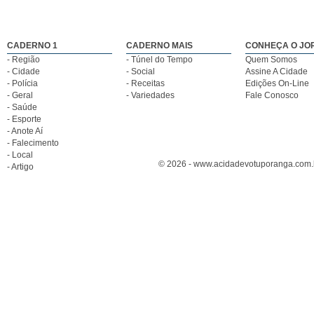
CADERNO 1
CADERNO MAIS
CONHEÇA O JO
- Região
- Túnel do Tempo
Quem Somos
- Cidade
- Social
Assine A Cidade
- Polícia
- Receitas
Edições On-Line
- Geral
- Variedades
Fale Conosco
- Saúde
- Esporte
- Anote Aí
- Falecimento
- Local
© 2026 - www.acidadevotuporanga.com.br
- Artigo