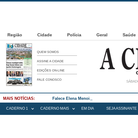
Região
Cidade
Polícia
Geral
Saúde
QUEM SOMOS
ASSINE A CIDADE
EDIÇÕES ON-LINE
FALE CONOSCO
SÁBADO
MAIS NOTÍCIAS:
Falece Elena Menoia Cesarin
CADERNO 1
CADERNO MAIS
EM DIA
SEJA ASSINANTE