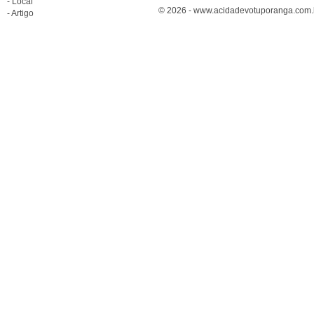
- Local
© 2026 - www.acidadevotuporanga.com.br
- Artigo