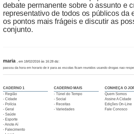
debate permanente sobre o assunto e c
representativo de todos os públicos da
os pontos mais frágeis e discutir as po
conjunto.
maria
, em 18/02/2016 às 16:28 diz:
passou da hora em horario de ir para as escolas ficam reunidos usando drogas nao resp
CADERNO 1
CADERNO MAIS
CONHEÇA O JO
- Região
- Túnel do Tempo
Quem Somos
- Cidade
- Social
Assine A Cidade
- Polícia
- Receitas
Edições On-Line
- Geral
- Variedades
Fale Conosco
- Saúde
- Esporte
- Anote Aí
- Falecimento