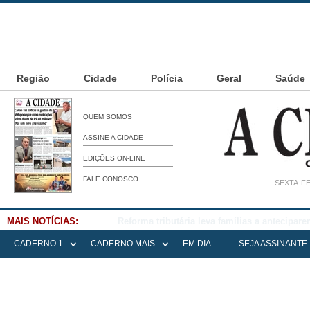
Região
Cidade
Polícia
Geral
Saúde
QUEM SOMOS
ASSINE A CIDADE
EDIÇÕES ON-LINE
FALE CONOSCO
SEXTA-FE
MAIS NOTÍCIAS:
Falece Elena Menoia Cesarin
CADERNO 1
CADERNO MAIS
EM DIA
SEJA ASSINANTE