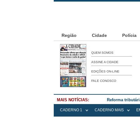
Região
Cidade
Polícia
QUEM SOMOS
ASSINE A CIDADE
EDIÇÕES ON-LINE
FALE CONOSCO
MAIS NOTÍCIAS:
Falece Elena Me
CADERNO 1
CADERNO MAIS
E