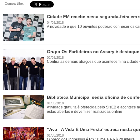
Compartilhe:
Cidade FM recebe nesta segunda-feira em 
04/03/2018
A novidade é que 10 ouvintes poderão conhecer os ca
Grupo Os Partideiros no Assary é destaqu
02/03/2018
Confira as demais atrações que acontecem na cidade 
Biblioteca Municipal sedia oficina de confe
01/03/2018
Atividade gratuita é oferecida pelo SisEB e acontece n
estão abertas e devem ser realizadas online
‘Viva - A Vida É Uma Festa’ estreia nesta q
01/03/2018
O preço dos ingressos é R$ 10 meia e R$ 20 inteira