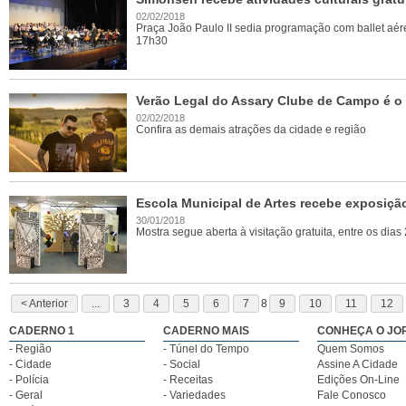
02/02/2018
Praça João Paulo II sedia programação com ballet aér
17h30
Verão Legal do Assary Clube de Campo é o
02/02/2018
Confira as demais atrações da cidade e região
Escola Municipal de Artes recebe exposição 
30/01/2018
Mostra segue aberta à visitação gratuita, entre os dias
< Anterior
...
3
4
5
6
7
8
9
10
11
12
CADERNO 1
CADERNO MAIS
CONHEÇA O JO
- Região
- Túnel do Tempo
Quem Somos
- Cidade
- Social
Assine A Cidade
- Polícia
- Receitas
Edições On-Line
- Geral
- Variedades
Fale Conosco