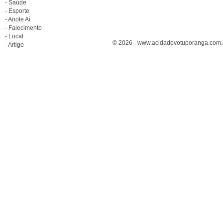
- Saúde
- Esporte
- Anote Aí
- Falecimento
- Local
© 2026 - www.acidadevotuporanga.com.br
- Artigo