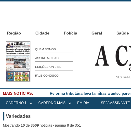
Região
Cidade
Polícia
Geral
Saúde
QUEM SOMOS
ASSINE A CIDADE
EDIÇÕES ON-LINE
FALE CONOSCO
SEXTA-FE
MAIS NOTÍCIAS:
Reforma tributária leva famílias a antecipa
CADERNO 1
CADERNO MAIS
EM DIA
SEJA ASSINANTE
Variedades
Mostrando
10
de
3509
notícias - página 8 de 351