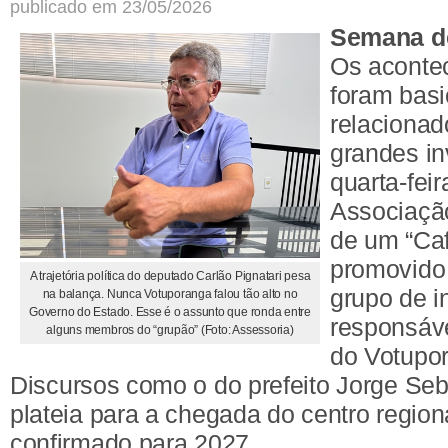
publicado em 23/05/2026
Semana d
Os aconte
foram bas
relacionad
grandes in
quarta-feir
Associação
de um “Ca
promovido
A trajetória política do deputado Carlão Pignatari pesa
grupo de i
na balança. Nunca Votuporanga falou tão alto no
Governo do Estado. Esse é o assunto que ronda entre
responsáve
alguns membros do “grupão” (Foto: Assessoria)
do Votupo
Discursos como o do prefeito Jorge Se
plateia para a chegada do centro regio
confirmado para 2027.