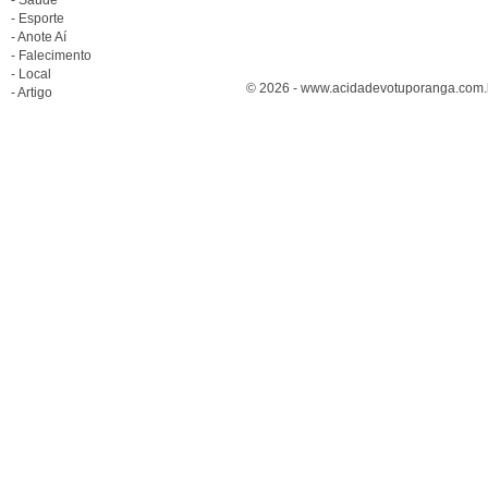
- Esporte
- Anote Aí
- Falecimento
- Local
© 2026 - www.acidadevotuporanga.com.br
- Artigo