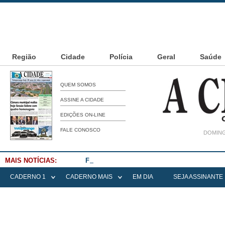
Região
Cidade
Polícia
Geral
Saúde
QUEM SOMOS
ASSINE A CIDADE
EDIÇÕES ON-LINE
FALE CONOSCO
DOMING
MAIS NOTÍCIAS:
Falece Elena Menoia Cesarin
CADERNO 1
CADERNO MAIS
EM DIA
SEJA ASSINANTE