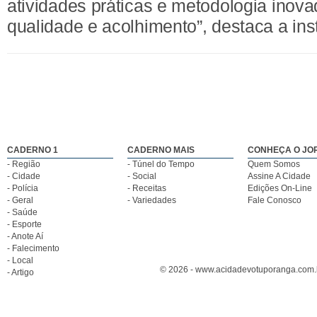
atividades práticas e metodologia ino
qualidade e acolhimento”, destaca a inst
CADERNO 1
CADERNO MAIS
CONHEÇA O JO
- Região
- Túnel do Tempo
Quem Somos
- Cidade
- Social
Assine A Cidade
- Polícia
- Receitas
Edições On-Line
- Geral
- Variedades
Fale Conosco
- Saúde
- Esporte
- Anote Aí
- Falecimento
- Local
© 2026 - www.acidadevotuporanga.com.br
- Artigo