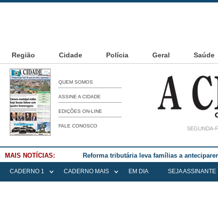
Região
Cidade
Polícia
Geral
Saúde
QUEM SOMOS
ASSINE A CIDADE
EDIÇÕES ON-LINE
FALE CONOSCO
SEGUNDA-FE
MAIS NOTÍCIAS:
Reforma tributária leva famílias a antecipa
CADERNO 1
CADERNO MAIS
EM DIA
SEJA ASSINANTE