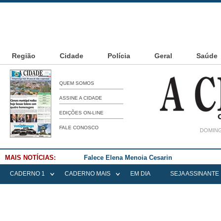
Região
Cidade
Polícia
Geral
Saúde
QUEM SOMOS
ASSINE A CIDADE
EDIÇÕES ON-LINE
FALE CONOSCO
DOMING
MAIS NOTÍCIAS:
Falece Elena Menoia Cesarin
CADERNO 1
CADERNO MAIS
EM DIA
SEJA ASSINANTE