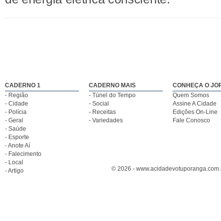
CADERNO 1
CADERNO MAIS
CONHEÇA O JO
- Região
- Túnel do Tempo
Quem Somos
- Cidade
- Social
Assine A Cidade
- Polícia
- Receitas
Edições On-Line
- Geral
- Variedades
Fale Conosco
- Saúde
- Esporte
- Anote Aí
- Falecimento
- Local
© 2026 - www.acidadevotuporanga.com.br
- Artigo