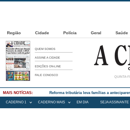
Região
Cidade
Polícia
Geral
Saúde
QUEM SOMOS
ASSINE A CIDADE
EDIÇÕES ON-LINE
FALE CONOSCO
QUINTA-F
MAIS NOTÍCIAS:
Falece Elena Menoia Cesarin
CADERNO 1
CADERNO MAIS
EM DIA
SEJA ASSINANTE