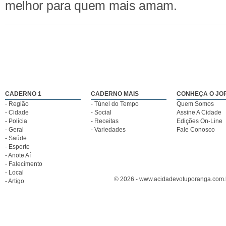
melhor para quem mais amam.
CADERNO 1
CADERNO MAIS
CONHEÇA O JO
- Região
- Túnel do Tempo
Quem Somos
- Cidade
- Social
Assine A Cidade
- Polícia
- Receitas
Edições On-Line
- Geral
- Variedades
Fale Conosco
- Saúde
- Esporte
- Anote Aí
- Falecimento
- Local
© 2026 - www.acidadevotuporanga.com.br
- Artigo