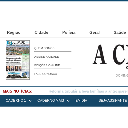
Região
Cidade
Polícia
Geral
Saúde
QUEM SOMOS
ASSINE A CIDADE
EDIÇÕES ON-LINE
FALE CONOSCO
DOMING
MAIS NOTÍCIAS:
Falece Elena Menoia Cesarin
CADERNO 1
CADERNO MAIS
EM DIA
SEJA ASSINANTE