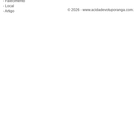
- Falecimento
- Local
© 2026 - www.acidadevotuporanga.com.br
- Artigo