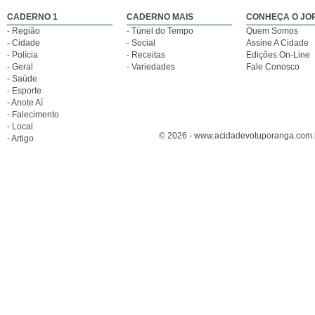
CADERNO 1
CADERNO MAIS
CONHEÇA O JO
- Região
- Túnel do Tempo
Quem Somos
- Cidade
- Social
Assine A Cidade
- Polícia
- Receitas
Edições On-Line
- Geral
- Variedades
Fale Conosco
- Saúde
- Esporte
- Anote Aí
- Falecimento
- Local
© 2026 - www.acidadevotuporanga.com.br
- Artigo