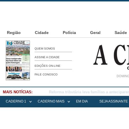
Região
Cidade
Polícia
Geral
Saúde
QUEM SOMOS
ASSINE A CIDADE
EDIÇÕES ON-LINE
FALE CONOSCO
DOMING
MAIS NOTÍCIAS:
Falece Elena Menoia Cesarin
CADERNO 1
CADERNO MAIS
EM DIA
SEJA ASSINANTE