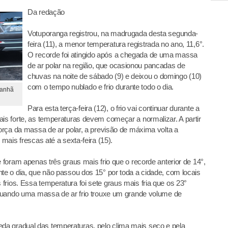
Da redação
Votuporanga registrou, na madrugada desta segunda-
feira (11), a menor temperatura registrada no ano, 11,6°.
O recorde foi atingido após a chegada de uma massa
de ar polar na região, que ocasionou pancadas de
chuvas na noite de sábado (9) e deixou o domingo (10)
com o tempo nublado e frio durante todo o dia.
manhã
Para esta terça-feira (12), o frio vai continuar durante a
ais forte, as temperaturas devem começar a normalizar. A partir
força da massa de ar polar, a previsão de máxima volta a
 mais frescas até a sexta-feira (15).
e foram apenas três graus mais frio que o recorde anterior de 14°,
nte o dia, que não passou dos 15° por toda a cidade, com locais
rios. Essa temperatura foi sete graus mais fria que os 23°
, quando uma massa de ar frio trouxe um grande volume de
a gradual das temperaturas, pelo clima mais seco e pela