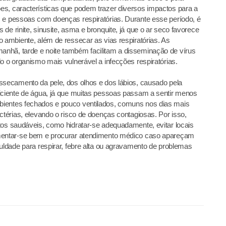
es, características que podem trazer diversos impactos para a
s e pessoas com doenças respiratórias. Durante esse período, é
de rinite, sinusite, asma e bronquite, já que o ar seco favorece
o ambiente, além de ressecar as vias respiratórias. As
nhã, tarde e noite também facilitam a disseminação de vírus
do o organismo mais vulnerável a infecções respiratórias.
ssecamento da pele, dos olhos e dos lábios, causado pela
ficiente de água, já que muitas pessoas passam a sentir menos
bientes fechados e pouco ventilados, comuns nos dias mais
ctérias, elevando o risco de doenças contagiosas. Por isso,
tos saudáveis, como hidratar-se adequadamente, evitar locais
imentar-se bem e procurar atendimento médico caso apareçam
culdade para respirar, febre alta ou agravamento de problemas