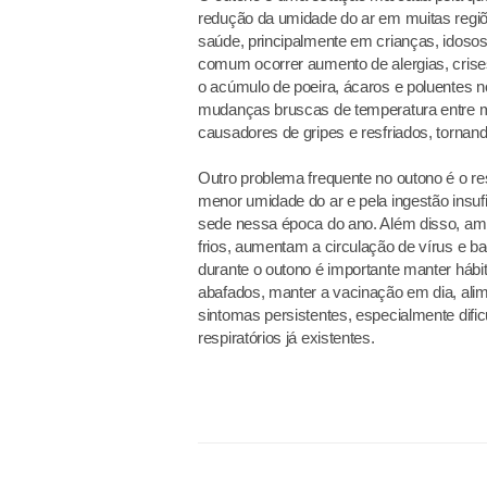
redução da umidade do ar em muitas regiõ
saúde, principalmente em crianças, idoso
comum ocorrer aumento de alergias, crises 
o acúmulo de poeira, ácaros e poluentes n
mudanças bruscas de temperatura entre ma
causadores de gripes e resfriados, tornan
Outro problema frequente no outono é o re
menor umidade do ar e pela ingestão insu
sede nessa época do ano. Além disso, am
frios, aumentam a circulação de vírus e ba
durante o outono é importante manter hábi
abafados, manter a vacinação em dia, al
sintomas persistentes, especialmente difi
respiratórios já existentes.