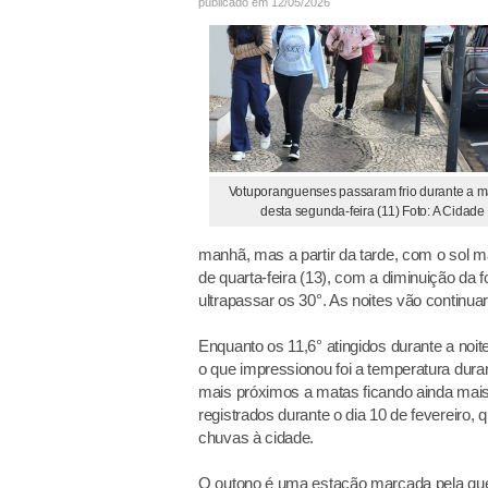
publicado em 12/05/2026
Votuporanguenses passaram frio durante a 
desta segunda-feira (11) Foto: A Cidade
manhã, mas a partir da tarde, com o sol m
de quarta-feira (13), com a diminuição da 
ultrapassar os 30°. As noites vão continuar
Enquanto os 11,6° atingidos durante a noit
o que impressionou foi a temperatura dura
mais próximos a matas ficando ainda mais f
registrados durante o dia 10 de fevereiro
chuvas à cidade.
O outono é uma estação marcada pela qued