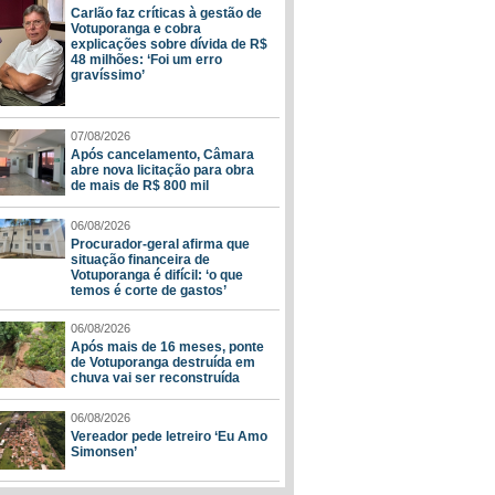
Carlão faz críticas à gestão de
Votuporanga e cobra
explicações sobre dívida de R$
48 milhões: ‘Foi um erro
gravíssimo’
07/08/2026
Após cancelamento, Câmara
abre nova licitação para obra
de mais de R$ 800 mil
06/08/2026
Procurador-geral afirma que
situação financeira de
Votuporanga é difícil: ‘o que
temos é corte de gastos’
06/08/2026
Após mais de 16 meses, ponte
de Votuporanga destruída em
chuva vai ser reconstruída
06/08/2026
Vereador pede letreiro ‘Eu Amo
Simonsen’