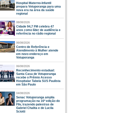
Hospital Materno-Infantil
prepara Votuporanga para uma
nova era na área da saúde
regional
08/08/2026
Cidade 94,7 FM celebra 47
anos como líder de audiência e
referência no rádio regional
06/08/2026
Centro de Referência e
Atendimento à Mulher atende
em novo endereço em
Votuporanga
06/08/2026
Reconhecimento estadual:
Santa Casa de Votuporanga
recebe o Prêmio Acesso
Hospitalar Tabela SUS Paulista
em São Paulo
04/08/2026
Senac Votuporanga amplia
programação na 16ª edição do
Fliv, trazendo palestras de
Gabriel Chalita e de Lucila
Sciotti