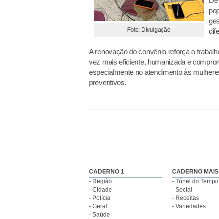
De 
pop
ges
Foto: Divulgação
dif
A renovação do convênio reforça o trabal
vez mais eficiente, humanizada e compr
especialmente no atendimento às mulhere
preventivos.
CADERNO 1
CADERNO MAIS
- Região
- Túnel do Tempo
- Cidade
- Social
- Polícia
- Receitas
- Geral
- Variedades
- Saúde