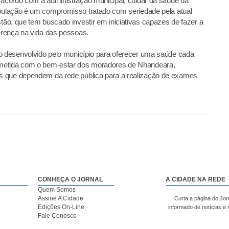
acordo com a administração municipal, cuidar da saúde da
ulação é um compromisso tratado com seriedade pela atual
tão, que tem buscado investir em iniciativas capazes de fazer a
erença na vida das pessoas.
ho desenvolvido pelo município para oferecer uma saúde cada
ometida com o bem-estar dos moradores de Nhandeara,
s que dependem da rede pública para a realização de exames
CONHEÇA O JORNAL
A CIDADE NA REDE
Quem Somos
Assine A Cidade
Curta a página do Jor
Edições On-Line
informado de notícias e
Fale Conosco