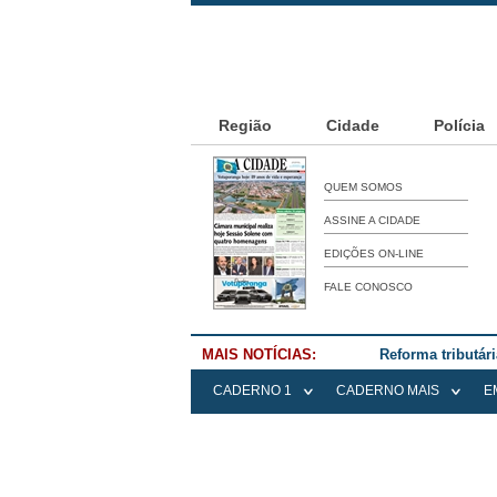
Região
Cidade
Polícia
QUEM SOMOS
ASSINE A CIDADE
EDIÇÕES ON-LINE
FALE CONOSCO
MAIS NOTÍCIAS:
Falece Elena Me
CADERNO 1
CADERNO MAIS
E