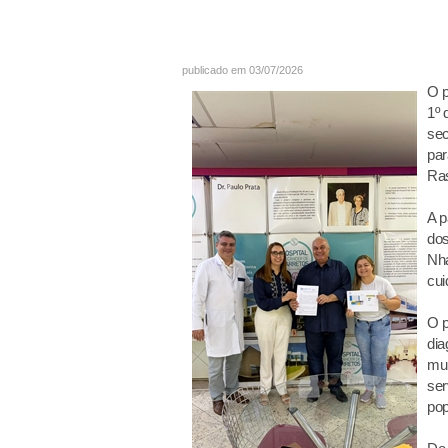
publicado em 03/07/2026
O p
1º 
sec
par
Ras
A p
dos
Nha
cui
O p
dia
mul
ser
pop