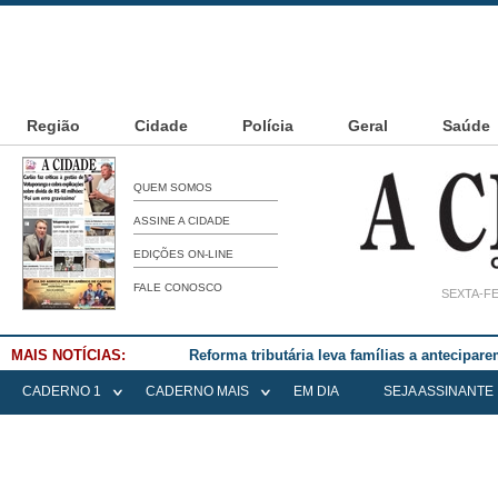
Região
Cidade
Polícia
Geral
Saúde
QUEM SOMOS
ASSINE A CIDADE
EDIÇÕES ON-LINE
FALE CONOSCO
SEXTA-FE
MAIS NOTÍCIAS:
Falece Elena Menoia Cesarin
CADERNO 1
CADERNO MAIS
EM DIA
SEJA ASSINANTE