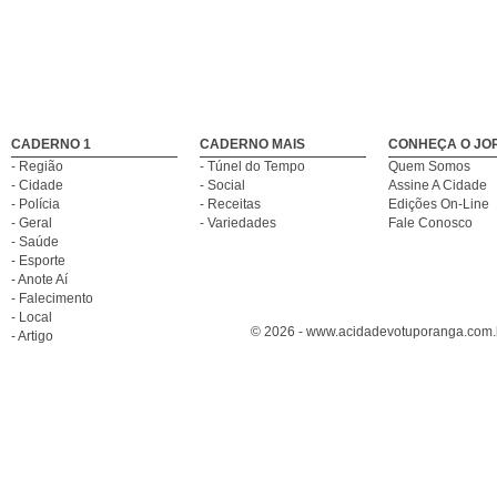
CADERNO 1
CADERNO MAIS
CONHEÇA O JO
- Região
- Túnel do Tempo
Quem Somos
- Cidade
- Social
Assine A Cidade
- Polícia
- Receitas
Edições On-Line
- Geral
- Variedades
Fale Conosco
- Saúde
- Esporte
- Anote Aí
- Falecimento
- Local
© 2026 - www.acidadevotuporanga.com.br
- Artigo