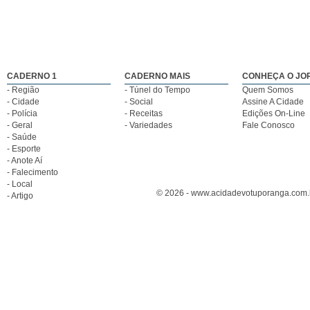
CADERNO 1
CADERNO MAIS
CONHEÇA O JO
- Região
- Túnel do Tempo
Quem Somos
- Cidade
- Social
Assine A Cidade
- Polícia
- Receitas
Edições On-Line
- Geral
- Variedades
Fale Conosco
- Saúde
- Esporte
- Anote Aí
- Falecimento
- Local
© 2026 - www.acidadevotuporanga.com.br
- Artigo