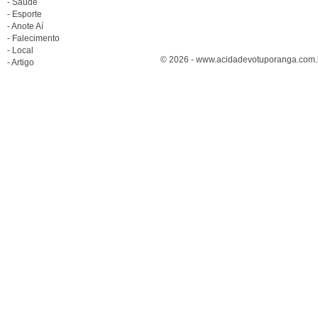
- Saúde
- Esporte
- Anote Aí
- Falecimento
- Local
© 2026 - www.acidadevotuporanga.com.br
- Artigo