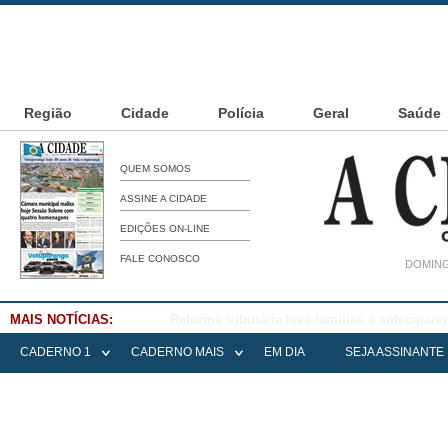
Região
Cidade
Polícia
Geral
Saúde
QUEM SOMOS
ASSINE A CIDADE
EDIÇÕES ON-LINE
FALE CONOSCO
DOMING
MAIS NOTÍCIAS:
Falece Elena Menoia Cesarin
CADERNO 1
CADERNO MAIS
EM DIA
SEJA ASSINANTE