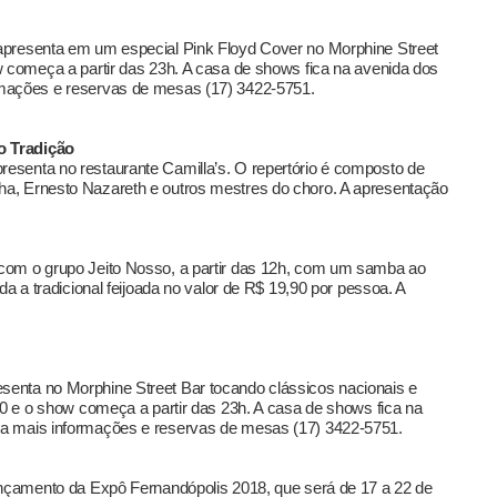
apresenta em um especial Pink Floyd Cover no Morphine Street
w começa a partir das 23h. A casa de shows fica na avenida dos
rmações e reservas de mesas (17) 3422-5751.
o Tradição
esenta no restaurante Camilla’s. O repertório é composto de
a, Ernesto Nazareth e outros mestres do choro. A apresentação
com o grupo Jeito Nosso, a partir das 12h, com um samba ao
da a tradicional feijoada no valor de R$ 19,90 por pessoa. A
enta no Morphine Street Bar tocando clássicos nacionais e
$10 e o show começa a partir das 23h. A casa de shows fica na
ra mais informações e reservas de mesas (17) 3422-5751.
lançamento da Expô Fernandópolis 2018, que será de 17 a 22 de