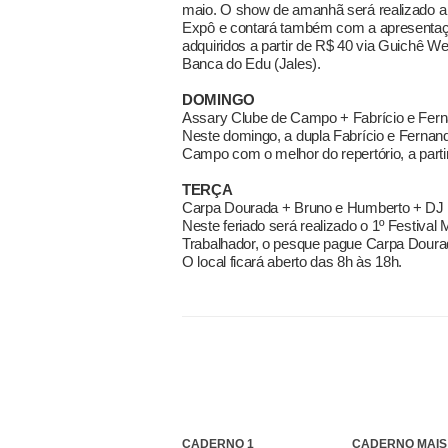
maio. O show de amanhã será realizado a 
Expô e contará também com a apresentaçã
adquiridos a partir de R$ 40 via Guichê W
Banca do Edu (Jales).
DOMINGO
Assary Clube de Campo + Fabrício e Fer
Neste domingo, a dupla Fabrício e Fernan
Campo com o melhor do repertório, a part
TERÇA
Carpa Dourada + Bruno e Humberto + DJ 
Neste feriado será realizado o 1º Festiva
Trabalhador, o pesque pague Carpa Doura
O local ficará aberto das 8h às 18h.
CADERNO 1
CADERNO MAIS