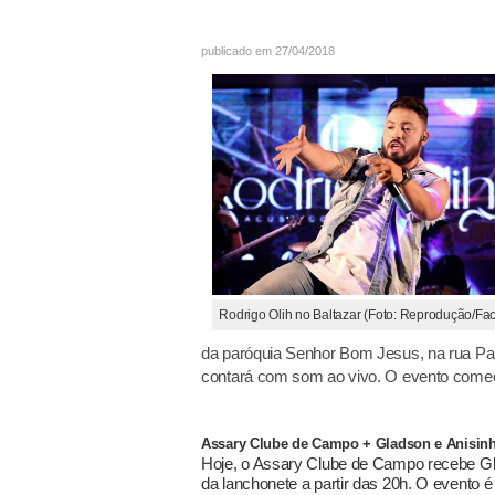
publicado em 27/04/2018
Rodrigo Olih no Baltazar (Foto: Reprodução/Fa
da paróquia Senhor Bom Jesus, na rua Pará
contará com som ao vivo. O evento começa
Assary Clube de Campo + Gladson e Anisin
Hoje, o Assary Clube de Campo recebe Gl
da lanchonete a partir das 20h. O evento 