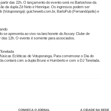
partir das 22h. O lançamento do evento será no Bartoshow da
o da dupla Zé Neto e Henrique. Os ingressos podem ser
eb (Votuporanga): guicheweb.com.br, BartoPub (Fernandópolis) e
nando
do se apresenta ao vivo na lanchonete do Assary Clube de
ir das 12h. O evento é somente para associados.
Tonelada
l Músicas Ecléticas de Votuporanga. Para comemorar o Dia do
da contará com a dupla Bruno e Humberto e com o DJ Tonelada.
CONHEÇA O JORNAL
A CIDADE NA REDE