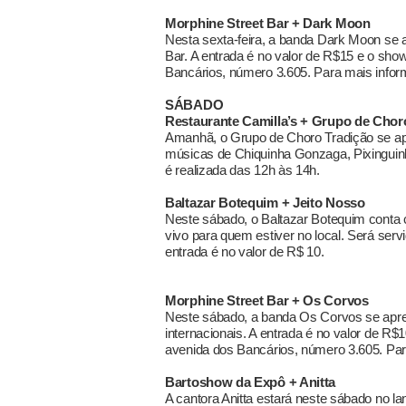
Morphine Street Bar + Dark Moon
Nesta sexta-feira, a banda Dark Moon se 
Bar. A entrada é no valor de R$15 e o sho
Bancários, número 3.605. Para mais info
SÁBADO
Restaurante Camilla’s + Grupo de Chor
Amanhã, o Grupo de Choro Tradição se apr
músicas de Chiquinha Gonzaga, Pixinguinh
é realizada das 12h às 14h.
Baltazar Botequim + Jeito Nosso
Neste sábado, o Baltazar Botequim conta 
vivo para quem estiver no local. Será servi
entrada é no valor de R$ 10.
Morphine Street Bar + Os Corvos
Neste sábado, a banda Os Corvos se apres
internacionais. A entrada é no valor de R
avenida dos Bancários, número 3.605. Pa
Bartoshow da Expô + Anitta
A cantora Anitta estará neste sábado no 