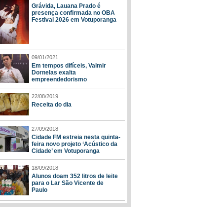
Grávida, Lauana Prado é
presença confirmada no OBA
Festival 2026 em Votuporanga
09/01/2021
Em tempos difíceis, Valmir
Dornelas exalta
empreendedorismo
22/08/2019
Receita do dia
27/09/2018
Cidade FM estreia nesta quinta-
feira novo projeto ‘Acústico da
Cidade’ em Votuporanga
18/09/2018
Alunos doam 352 litros de leite
para o Lar São Vicente de
Paulo