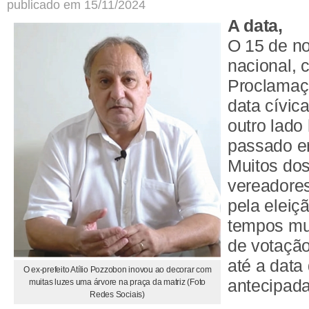
publicado em 15/11/2024
A data,
O 15 de no
nacional,
Proclamaç
data cívi
outro lado 
passado er
Muitos dos
vereadore
pela eleiç
tempos mu
de votaçã
até a data 
O ex-prefeito Atílio Pozzobon inovou ao decorar com
antecipada
muitas luzes uma árvore na praça da matriz (Foto
Redes Sociais)