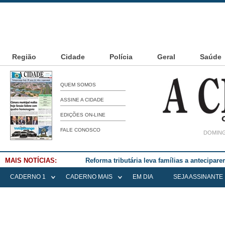
Região
Cidade
Polícia
Geral
Saúde
QUEM SOMOS
ASSINE A CIDADE
EDIÇÕES ON-LINE
FALE CONOSCO
DOMING
MAIS NOTÍCIAS:
Falece Elena Menoia Cesarin
CADERNO 1
CADERNO MAIS
EM DIA
SEJA ASSINANTE