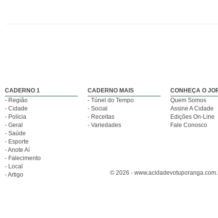
CADERNO 1
CADERNO MAIS
CONHEÇA O JO
- Região
- Túnel do Tempo
Quem Somos
- Cidade
- Social
Assine A Cidade
- Polícia
- Receitas
Edições On-Line
- Geral
- Variedades
Fale Conosco
- Saúde
- Esporte
- Anote Aí
- Falecimento
- Local
© 2026 - www.acidadevotuporanga.com.br
- Artigo