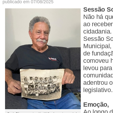
publicado em 07/08/2025
Sessão So
Não há qu
ao receber
cidadania.
Sessão So
Municipal,
de fundaçã
comoveu 
levou para
comunidad
adentrou o
legislativo
Emoção,
Ao longo da