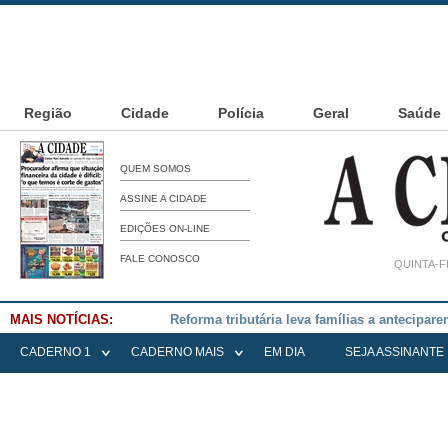
Região
Cidade
Polícia
Geral
Saúde
QUEM SOMOS
ASSINE A CIDADE
EDIÇÕES ON-LINE
FALE CONOSCO
QUINTA-F
MAIS NOTÍCIAS:
Falece Elena Menoia Cesarin
CADERNO 1
CADERNO MAIS
EM DIA
SEJA ASSINANTE