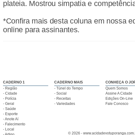
plateia. Mostrou simpatia e competência
*Confira mais desta coluna em nossa e
online para assinantes.
CADERNO 1
CADERNO MAIS
CONHEÇA O JO
- Região
- Túnel do Tempo
Quem Somos
- Cidade
- Social
Assine A Cidade
- Polícia
- Receitas
Edições On-Line
- Geral
- Variedades
Fale Conosco
- Saúde
- Esporte
- Anote Aí
- Falecimento
- Local
© 2026 - www.acidadevotuporanga.com.br
- Artigo