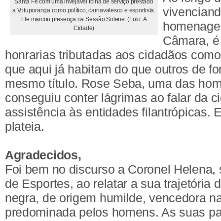
Santa Fé com uma invejável folha de serviço prestado
vivenciand
a Votuporanga como político, carnavalesco e esportista.
Ele marcou presença na Sessão Solene. (Foto: A
homenagen
Cidade)
Câmara, é 
honrarias tributadas aos cidadãos com
que aqui já habitam do que outros de f
mesmo título. Rose Seba, uma das ho
conseguiu conter lágrimas ao falar da c
assistência às entidades filantrópicas
plateia.
Agradecidos,
Foi bem no discurso a Coronel Helena, 
de Esportes, ao relatar a sua trajetória 
negra, de origem humilde, vencedora na
predominada pelos homens. As suas pa