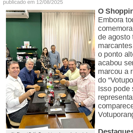
publicado em 12/08/2025
O Shoppin
Embora tod
comemoraç
de agosto
marcantes 
o ponto al
acabou se
marcou a 
do “Votup
Isso pode
representa
comparece
Votuporang
Destaques