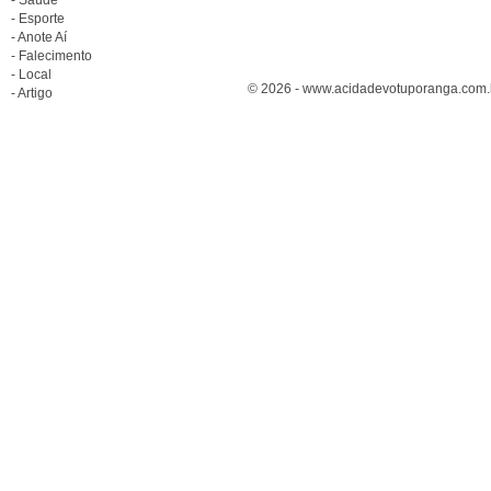
- Esporte
- Anote Aí
- Falecimento
- Local
© 2026 - www.acidadevotuporanga.com.br
- Artigo