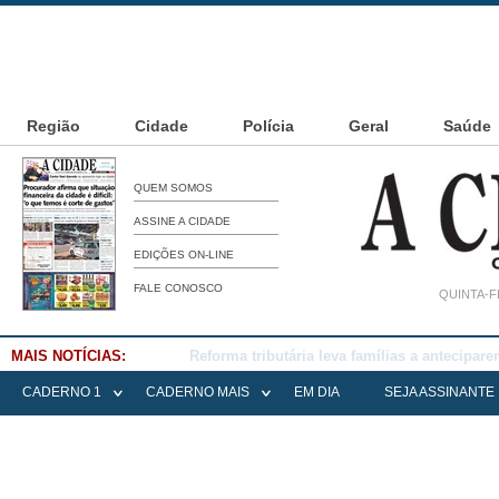
Região
Cidade
Polícia
Geral
Saúde
QUEM SOMOS
ASSINE A CIDADE
EDIÇÕES ON-LINE
FALE CONOSCO
QUINTA-F
MAIS NOTÍCIAS:
Falece Elena Menoia Cesarin
CADERNO 1
CADERNO MAIS
EM DIA
SEJA ASSINANTE