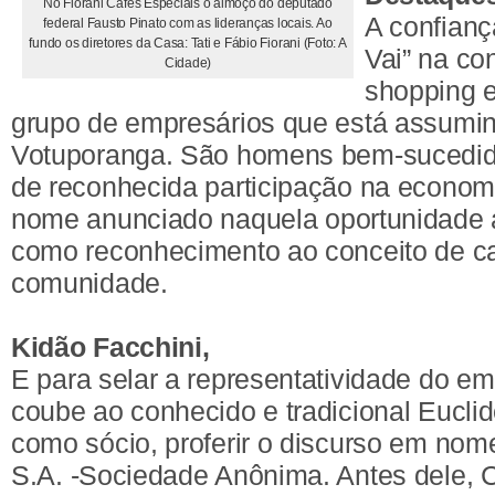
No Fiorani Cafés Especiais o almoço do deputado
A confianç
federal Fausto Pinato com as lideranças locais. Ao
fundo os diretores da Casa: Tati e Fábio Fiorani (Foto: A
Vai” na co
Cidade)
shopping 
grupo de empresários que está assumi
Votuporanga. São homens bem-sucedid
de reconhecida participação na economi
nome anunciado naquela oportunidade
como reconhecimento ao conceito de c
comunidade.
Kidão Facchini,
E para selar a representatividade do em
coube ao conhecido e tradicional Euclid
como sócio, proferir o discurso em nom
S.A. -Sociedade Anônima. Antes dele, C